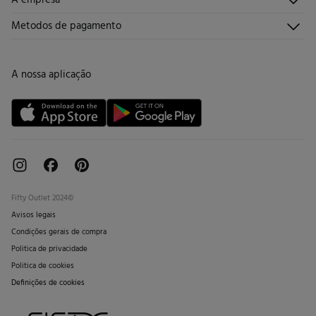
Torne-se sócio
Junta-te
Envios
Quem somos?
Metodos de pagamento
Promoções vigentes
Trabalha connosco
Trocas, devoluções e desistências
Lojas
Cartão de Devolução
A nossa aplicação
Cartão Presente online
Livro de Reclamações online
Fifty Outlet 2024©
Avisos legais
Condições gerais de compra
Politica de privacidade
Politica de cookies
Definições de cookies