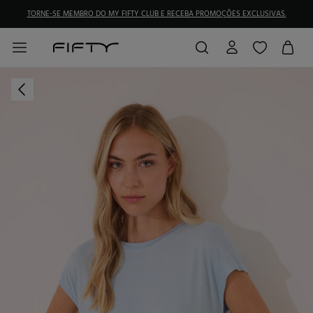
TORNE-SE MEMBRO DO MY FIFTY CLUB E RECEBA PROMOÇÕES EXCLUSIVAS.