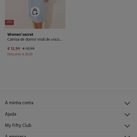
-61%
Women'secret
Camisa de dormir midi de viscose com glitter azul
€ 12,99
€ 32,99
Desconto
€ 20,00
A minha conta
Iniciar sessão
Ajuda
Registar-me
Atendimento ao cliente
My Fifty Club
Direções de envio
Envie-nos um e-mail
Histórico de pedidos
Descúbrelo
A empresa
Perguntas frequentes