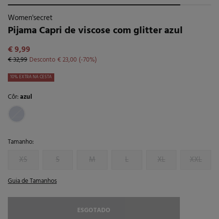
Women'secret
Pijama Capri de viscose com glitter azul
€ 9,99
€ 32,99
Desconto
€ 23,00
70
10% EXTRA NA CESTA
Côr:
azul
Tamanho:
XS
S
M
L
XL
XXL
Guia de Tamanhos
ESGOTADO