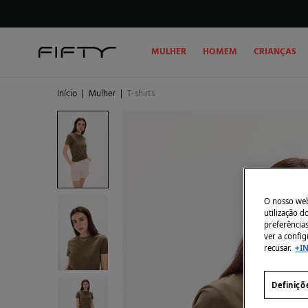
MULHER
HOMEM
CRIANÇAS
Início
|
Mulher
|
T-shirts
O nosso webs
utilização 
preferência
ver a config
recusar.
+I
Definiçõ