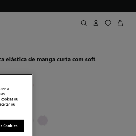
a elástica de manga curta com soft
conto
€ 14,00
70
obre a
uas
A NA CESTA
e cookies ou
aceitar ou
 escuro
ar Cookies