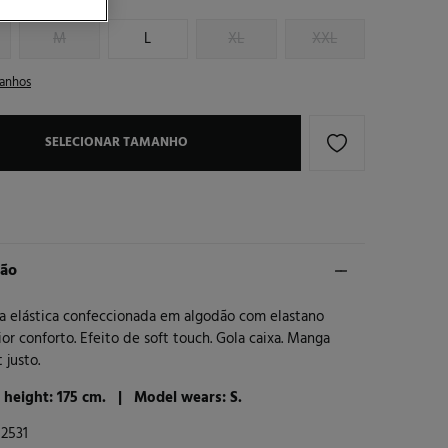
M
L
XL
XXL
anhos
SELECIONAR TAMANHO
ção
a elástica confeccionada em algodão com elastano
or conforto. Efeito de soft touch. Gola caixa. Manga
t justo.
 height: 175 cm. |
Model wears: S.
2531