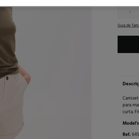
Tamanho:
S
Guia de Tam
Descri
Camiset
para mai
curta. Fi
Model's
Ref.
645