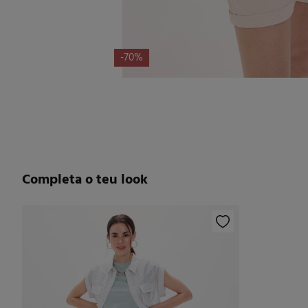
-70%
Completa o teu look