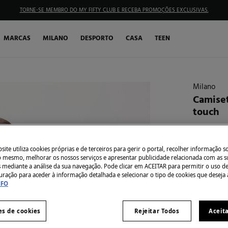
TORNE-SE MEMBRO DO MY FIFTY CLUB E RECEBA PROMOÇÕES EXCLUSIVAS.
MARCAS
MILANO
DESPORTO
CASA
TEEN
Milano
Camiset
touch
€ 5,99
€ 19,99
Des
ite utiliza cookies próprias e de terceiros para gerir o portal, recolher informação s
do mesmo, melhorar os nossos serviços e apresentar publicidade relacionada com as s
30% EXTR
s mediante a análise da sua navegação. Pode clicar em ACEITAR para permitir o uso d
uração para aceder à informação detalhada e selecionar o tipo de cookies que deseja 
Côr:
Cáqui
NFO
es de cookies
Rejeitar Todos
Aceit