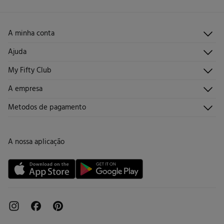
Devolução por correio
Engomar a baixa temperatura
Proibido limpeza a seco
A minha conta
Iniciar sessão
Ajuda
Registar-me
Atendimento ao cliente
My Fifty Club
Direções de envio
Envie-nos um e-mail
Histórico de pedidos
Descúbrelo
A empresa
Perguntas frequentes
Torne-se sócio
Junta-te
Envios
Quem somos?
Metodos de pagamento
Promoções vigentes
Trabalha connosco
Trocas, devoluções e desistências
Lojas
Cartão de Devolução
A nossa aplicação
Cartão Presente online
Livro de Reclamações online