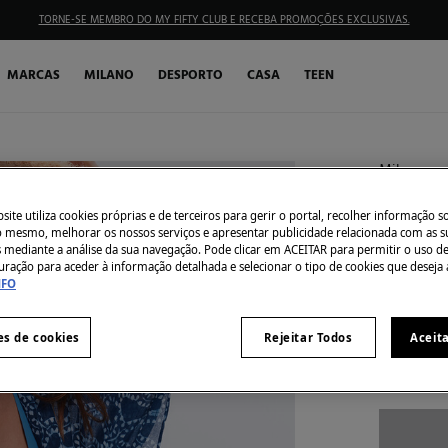
TORNE-SE MEMBRO DO MY FIFTY CLUB E RECEBA PROMOÇÕES EXCLUSIVAS.
MARCAS
MILANO
DESPORTO
CASA
TEEN
Milano
Kaftan 
ite utiliza cookies próprias e de terceiros para gerir o portal, recolher informação s
€ 9,99
do mesmo, melhorar os nossos serviços e apresentar publicidade relacionada com as s
s mediante a análise da sua navegação. Pode clicar em ACEITAR para permitir o uso d
€ 39,99
Des
uração para aceder à informação detalhada e selecionar o tipo de cookies que deseja 
NFO
Côr:
Azul
es de cookies
Rejeitar Todos
Aceit
Tamanho: