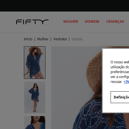
MULHER
HOMEM
CRIANÇAS
Início
|
Mulher
|
Vestidos
|
Outros
O nosso webs
utilização 
preferência
ver a config
recusar.
+I
Definiçõ