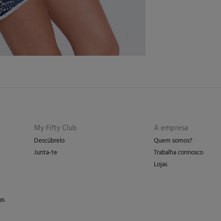
dos seg
Pro
De
Sec
En
Pro
My Fifty Club
A empresa
Descúbrelo
Quem somos?
Junta-te
Trabalha connosco
Lojas
as