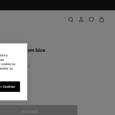
com decote em bico
obre a
uas
e cookies ou
conto
€ 30,00
75
aceitar ou
ar Cookies
U
ESGOTADO