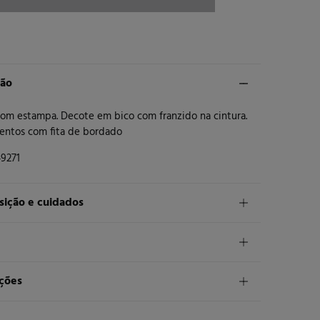
ção
com estampa. Decote em bico com franzido na cintura.
ntos com fita de bordado
9271
ição e cuidados
ição
liéster
ANDARD
ções
os
30 €
rega em Portugal Azores
xima temperatura de lavagem 30C
dias
para fazer a sua devolução através de qualquer