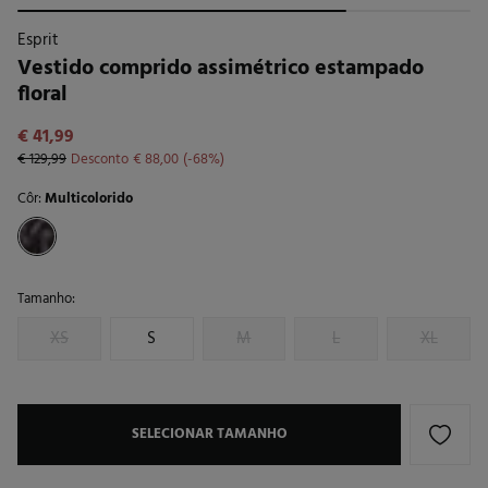
Esprit
Vestido comprido assimétrico estampado
floral
€ 41,99
€ 129,99
Desconto
€ 88,00
68
Côr:
Multicolorido
Tamanho:
XS
S
M
L
XL
SELECIONAR TAMANHO