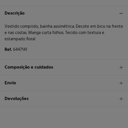
Descrição
Vestido comprido, bainha assimétrica. Decote em bico na frente
e nas costas. Manga curta folhos. Tecido com textura e
estampado floral
Ref.
6447141
Composição e cuidados
Composição
Envio
100%
poliéster
STANDARD
Devoluções
Cuidados
30 €
Entrega em Portugal Azores
Máxima temperatura de lavagem 40C. Processo suave
Tem
30 dias
para fazer a sua devolução através de qualquer dos
seguintes métodos:
Não secar em secador rotativo