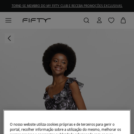
TORNE-SE MEMBRO DO MY FIFTY CLUB E RECEBA PROMOÇÕES EXCLUSIVAS.
O nosso website utiliza cookies próprias e de terceiros para gerir o
portal, recolher informação sobre a utilização do mesmo, melhorar os