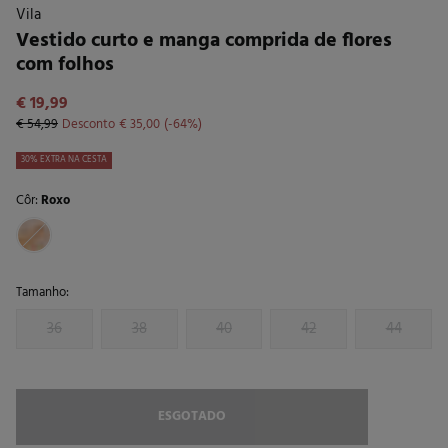
Vila
Vestido curto e manga comprida de flores
com folhos
€ 19,99
€ 54,99
Desconto
€ 35,00
64
30% EXTRA NA CESTA
Côr:
Roxo
Tamanho:
36
38
40
42
44
ESGOTADO