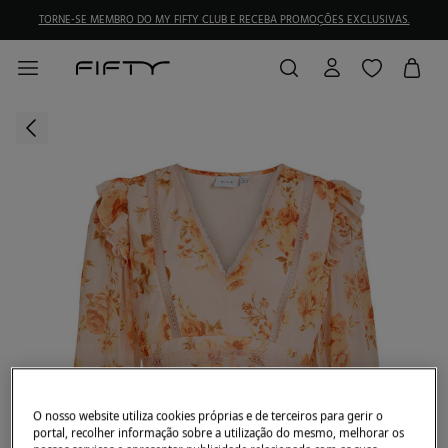
TORNE-SE MEMBRO DO MY FIFTY CLUB E RECEBA PROMOÇÕES EXCLUSIVAS.
O nosso website utiliza cookies próprias e de terceiros para gerir o
portal, recolher informação sobre a utilização do mesmo, melhorar os