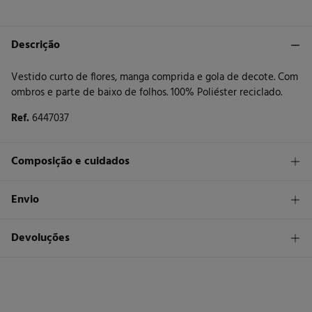
Descrição
Vestido curto de flores, manga comprida e gola de decote. Com
ombros e parte de baixo de folhos. 100% Poliéster reciclado.
Ref.
6447037
Composição e cuidados
Composição
Envio
100%
poliéster
STANDARD
Devoluções
Cuidados
30 €
Entrega em Portugal Azores
Máxima temperatura de lavagem 30C
Tem
30 dias
para fazer a sua devolução através de qualquer dos
seguintes métodos:
Secar em secador rotativo a baixa temperatura