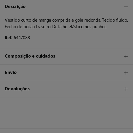
Descrição
Vestido curto de manga comprida e gola redonda. Tecido fluido.
Fecho de botão traseiro. Detalhe elástico nos punhos.
Ref.
6447088
Composição e cuidados
Composição
Envio
100%
poliéster
STANDARD
Devoluções
Cuidados
30 €
Entrega em Portugal Azores
Máxima temperatura de lavagem 30C. Processo suave
Tem
30 dias
para fazer a sua devolução através de qualquer dos
seguintes métodos:
Não secar em secador rotativo
Devolução por correio
Engomar a média temperatura