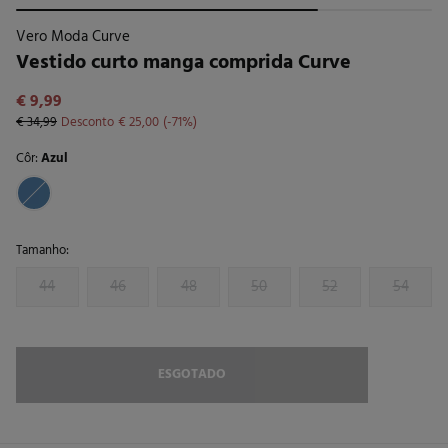
Vero Moda Curve
Vestido curto manga comprida Curve
€ 9,99
€ 34,99
Desconto
€ 25,00
71
Côr:
Azul
Tamanho:
44
46
48
50
52
54
ESGOTADO