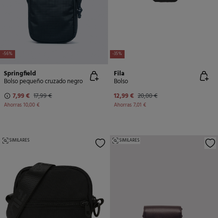
-56%
-35%
Springfield
Fila
Bolso pequeño cruzado negro
Bolso
7,99 €
17,99 €
12,99 €
20,00 €
Ahorras
10,00 €
Ahorras
7,01 €
SIMILARES
SIMILARES