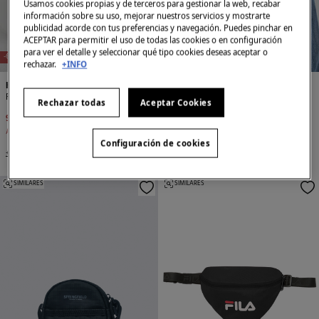
Usamos cookies propias y de terceros para gestionar la web, recabar
información sobre su uso, mejorar nuestros servicios y mostrarte
publicidad acorde con tus preferencias y navegación. Puedes pinchar en
ACEPTAR para permitir el uso de todas las cookies o en configuración
para ver el detalle y seleccionar qué tipo cookies deseas aceptar o
-67%
EXCLUSIVO ONLINE
-67%
EXCLUSIVO ONLINE
rechazar.
+INFO
Hemper
Hemper
RIÑONERA SPRINGFIELD BY HEMPER
RIÑONERA SPRINGFIELD BY HEMPER
Rechazar todas
Aceptar Cookies
9,99 €
29,99 €
9,99 €
29,99 €
Ahorras
20,00 €
Ahorras
20,00 €
Configuración de cookies
+2 Colores
+2 Colores
SIMILARES
SIMILARES