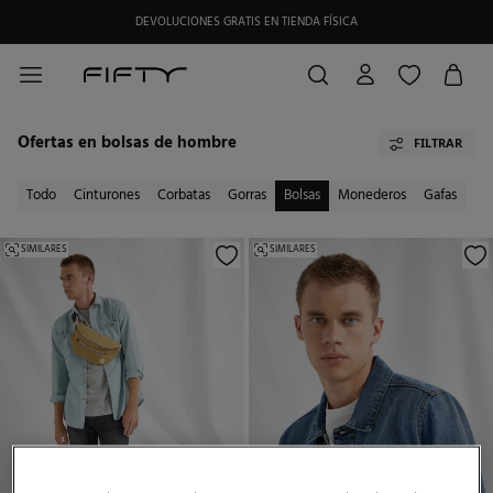
DEVOLUCIONES GRATIS EN TIENDA FÍSICA
HAZTE SOCIO DE MY FIFTY CLUB Y RECIBE EXCLUSIVAS PROMOCIONES.
Ofertas en bolsas de hombre
FILTRAR
Todo
Cinturones
Corbatas
Gorras
Bolsas
Monederos
Gafas
SIMILARES
SIMILARES