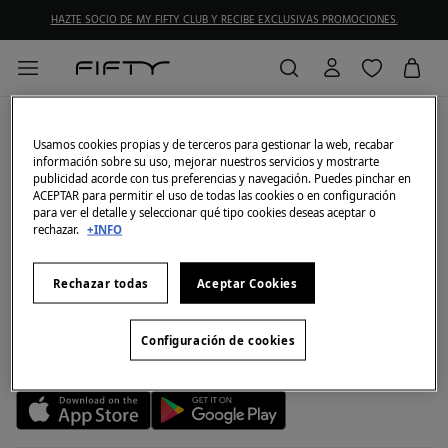
HAZTE SOCIO DE MY FIFTY CLUB Y RECIBE EXCLUSIVAS PROMOCIONES.
Mi cuenta
Usamos cookies propias y de terceros para gestionar la web, recabar
información sobre su uso, mejorar nuestros servicios y mostrarte
Iniciar sesión
Ayuda
publicidad acorde con tus preferencias y navegación. Puedes pinchar en
Registrarme
ACEPTAR para permitir el uso de todas las cookies o en configuración
Atención al cliente
My Fifty Club
Direcciones de envío
para ver el detalle y seleccionar qué tipo cookies deseas aceptar o
Envíanos un email
rechazar.
+INFO
Historial de pedidos
Descúbrelo
La empresa
Preguntas frecuentes
Hazte socio
¡Únete!
Envíos
¿Quiénes somos?
Métodos de pago
Rechazar todas
Aceptar Cookies
Promociones vigentes
Trabaja con nosotros
Cambios, devoluciones y desistimiento
Tiendas
Configuración de cookies
Condiciones tarjeta abono
Nuestra app
Tarjeta regalo online