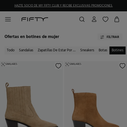
HAZTE SOCIO DE MY FIFTY CLUB Y RECIBE EXCLUSIVAS PROMOCIONES.
Ofertas en botines de mujer
FILTRAR
Todo
Sandalias
Zapatillas De Estar Por Casa
Sneakers
Botas
Botines
SIMILARES
SIMILARES