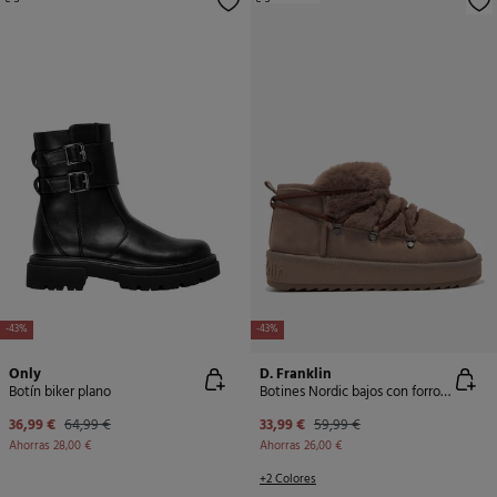
-43%
-43%
Only
D. Franklin
Botín biker plano
Botines Nordic bajos con forro de pelo interior
36,99 €
64,99 €
33,99 €
59,99 €
Ahorras
28,00 €
Ahorras
26,00 €
+2 Colores