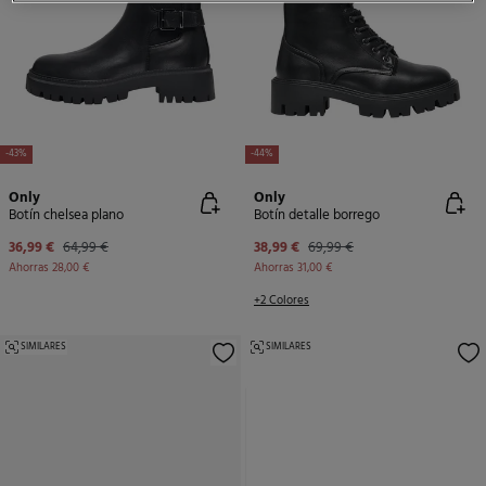
-43%
-44%
Only
Only
Botín chelsea plano
Botín detalle borrego
36,99 €
64,99 €
38,99 €
69,99 €
Ahorras
28,00 €
Ahorras
31,00 €
+2 Colores
SIMILARES
SIMILARES