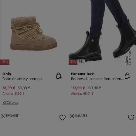
E
X
C
L
U
SI
V
O
O
N
LI
N
E
-44%
-33%
PIEL
Only
Panama Jack
Botín de ante y borrego
Botines de piel con forro interior de piel
38,99 €
69,99 €
133,99 €
199,00 €
Ahorras
31,00 €
Ahorras
65,01 €
+2 Colores
SIMILARES
SIMILARES