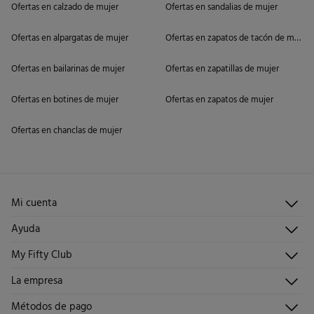
Ofertas en calzado de mujer
Ofertas en sandalias de mujer
Ofertas en alpargatas de mujer
Ofertas en zapatos de tacón de mujer
Ofertas en bailarinas de mujer
Ofertas en zapatillas de mujer
Ofertas en botines de mujer
Ofertas en zapatos de mujer
Ofertas en chanclas de mujer
Mi cuenta
Iniciar sesión
Ayuda
Registrarme
Atención al cliente
My Fifty Club
Direcciones de envío
Envíanos un email
Historial de pedidos
Descúbrelo
La empresa
Preguntas frecuentes
Hazte socio
¡Únete!
Envíos
¿Quiénes somos?
Métodos de pago