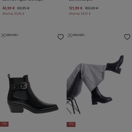
43,99 €
69,95 €
121,99 €
180,00 €
Ahorras
25,96 €
Ahorras
58,01 €
SIMILARES
SIMILARES
-72%
-70%