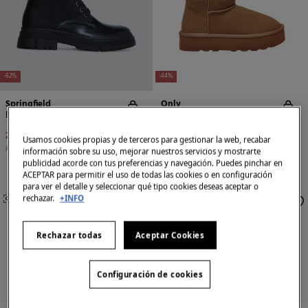
-62%
-44%
Springfield
Only
Botines militares cordones
Botín plataforma de ante
22,99 €
59,99 €
30,99 €
54,99 €
Usamos cookies propias y de terceros para gestionar la web, recabar
Ahorras
37,00 €
Ahorras
24,00 €
información sobre su uso, mejorar nuestros servicios y mostrarte
publicidad acorde con tus preferencias y navegación. Puedes pinchar en
ACEPTAR para permitir el uso de todas las cookies o en configuración
para ver el detalle y seleccionar qué tipo cookies deseas aceptar o
rechazar.
+INFO
SIMILARES
SIMILARES
Rechazar todas
Aceptar Cookies
Configuración de cookies