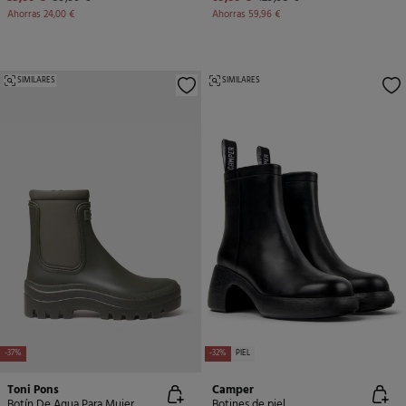
Ahorras
24,00 €
Ahorras
59,96 €
SIMILARES
SIMILARES
-37%
-32%
PIEL
Toni Pons
Camper
Botín De Agua Para Mujer
Botines de piel