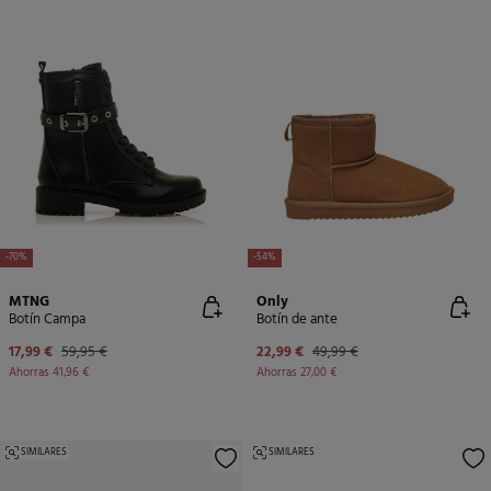
-70%
-54%
MTNG
Only
Botín Campa
Botín de ante
17,99 €
59,95 €
22,99 €
49,99 €
Ahorras
41,96 €
Ahorras
27,00 €
SIMILARES
SIMILARES