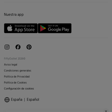
Promociones vigentes
Trabaja con nosotros
Cambios, devoluciones y desistimiento
Tiendas
Condiciones tarjeta abono
Nuestra app
Tarjeta regalo online
FiftyOutlet 2026©
Aviso legal
Condiciones generales
Política de Privacidad
Política de Cookies
Configuración de cookies
España
Español