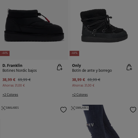
-44%
-44%
D. Franklin
Only
Botines Nordic bajos
Botín de ante y borrego
38,99 €
69,99 €
38,99 €
69,99 €
Ahorras
31,00 €
Ahorras
31,00 €
+2 Colores
+2 Colores
SIMILARES
SIMILARES