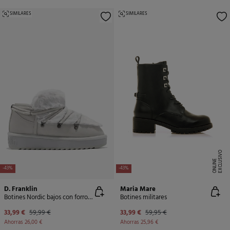
SIMILARES
SIMILARES
E
X
C
L
U
SI
V
O
O
N
LI
N
E
-43%
-43%
D. Franklin
Maria Mare
Botines Nordic bajos con forro de pelo interior
Botines militares
33,99 €
59,99 €
33,99 €
59,95 €
Ahorras
26,00 €
Ahorras
25,96 €