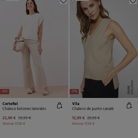
E
X
C
L
U
SI
V
O
O
N
LI
N
E
-62%
-57%
Cortefiel
Vila
Chaleco botones laterales
Chaleco de punto canalé
22,99 €
59,99 €
12,99 €
29,99 €
Ahorras
37,00 €
Ahorras
17,00 €