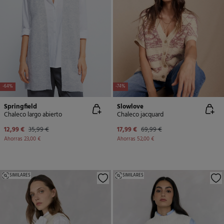
-64%
-74%
Springfield
Slowlove
Chaleco largo abierto
Chaleco jacquard
12,99 €
35,99 €
17,99 €
69,99 €
Ahorras
23,00 €
Ahorras
52,00 €
SIMILARES
SIMILARES