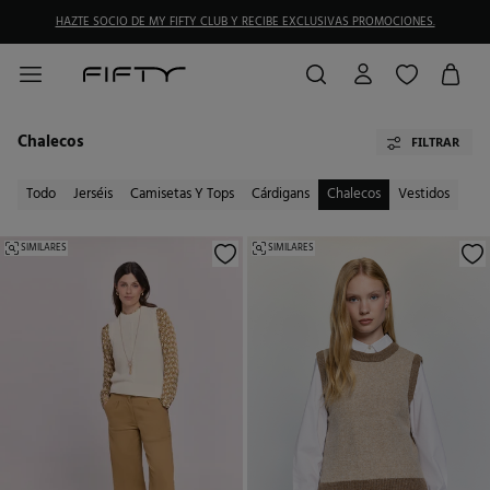
HAZTE SOCIO DE MY FIFTY CLUB Y RECIBE EXCLUSIVAS PROMOCIONES.
Chalecos
FILTRAR
Todo
Jerséis
Camisetas Y Tops
Cárdigans
Chalecos
Vestidos
SIMILARES
SIMILARES