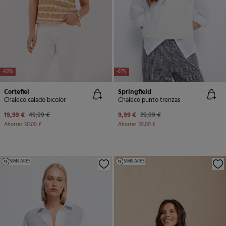
-60%
-67%
Cortefiel
Springfield
Chaleco calado bicolor
Chaleco punto trenzas
19,99 €
49,99 €
9,99 €
29,99 €
Ahorras
30,00 €
Ahorras
20,00 €
SIMILARES
SIMILARES