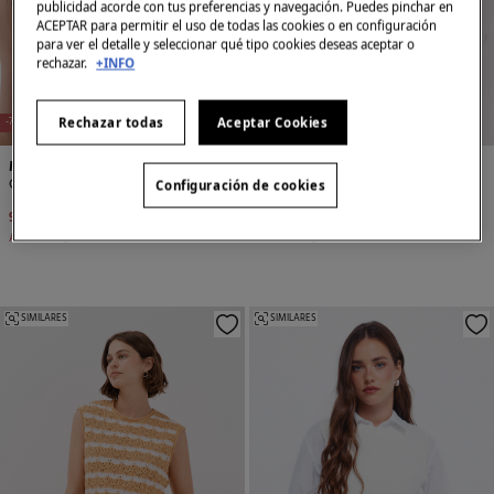
publicidad acorde con tus preferencias y navegación. Puedes pinchar en
ACEPTAR para permitir el uso de todas las cookies o en configuración
para ver el detalle y seleccionar qué tipo cookies deseas aceptar o
rechazar.
+INFO
Rechazar todas
Aceptar Cookies
-75%
-62%
Milano
Cortefiel
Chaleco de punto con botones dorados
Chaleco punto pasadas
Configuración de cookies
9,99 €
39,99 €
22,99 €
59,99 €
Ahorras
30,00 €
Ahorras
37,00 €
SIMILARES
SIMILARES