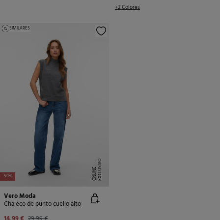
+2 Colores
SIMILARES
E
X
C
L
U
SI
V
O
O
N
LI
N
E
-50%
Vero Moda
Chaleco de punto cuello alto
14,99 €
29,99 €