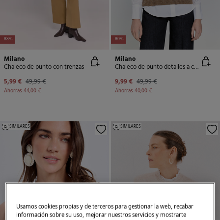
-88%
-80%
Milano
Milano
Chaleco de punto con trenzas
Chaleco de punto detalles a contraste
5,99 €
49,99 €
9,99 €
49,99 €
Ahorras
44,00 €
Ahorras
40,00 €
SIMILARES
SIMILARES
Usamos cookies propias y de terceros para gestionar la web, recabar
información sobre su uso, mejorar nuestros servicios y mostrarte