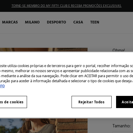
TORNE-SE MEMBRO DO MY FIFTY CLUB E RECEBA PROMOÇÕES EXCLUSIVAS.
MARCAS
MILANO
DESPORTO
CASA
TEEN
Ohma!
T-shir
ite utiliza cookies próprias e de terceiros para gerir o portal, recolher informação s
€ 14,99
do mesmo, melhorar os nossos serviços e apresentar publicidade relacionada com as s
€ 34,90
Des
s mediante a análise da sua navegação. Pode clicar em ACEITAR para permitir o uso d
uração para aceder à informação detalhada e selecionar o tipo de cookies que deseja 
30% EXTR
NFO
Côr:
caqui
es de cookies
Rejeitar Todos
Aceit
Tamanho: