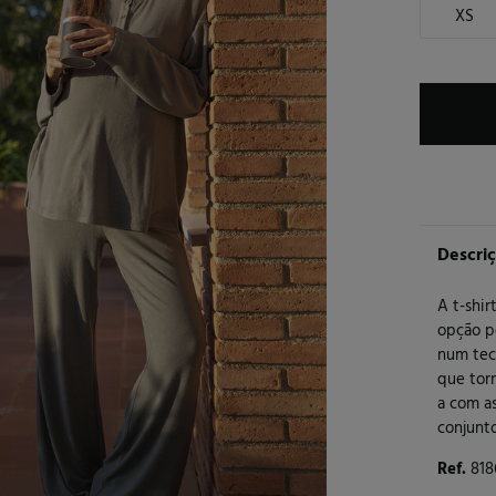
XS
Descri
A t-shi
opção pe
num teci
que tor
a com a
conjunt
Ref.
818