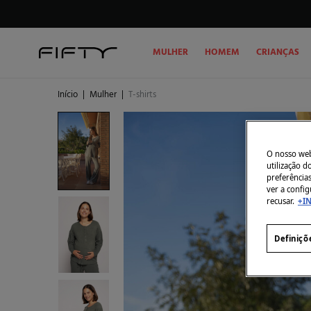
MULHER
HOMEM
CRIANÇAS
Início
|
Mulher
|
T-shirts
O nosso webs
utilização 
preferência
ver a config
recusar.
+I
Definiçõ