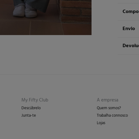
Compos
Compos
Envio
50%
vi
ST
Devolu
Cuidad
Ent
Má
Tem
30 
dos seg
Não
De
En
Pro
My Fifty Club
A empresa
Descúbrelo
Quem somos?
Junta-te
Trabalha connosco
Lojas