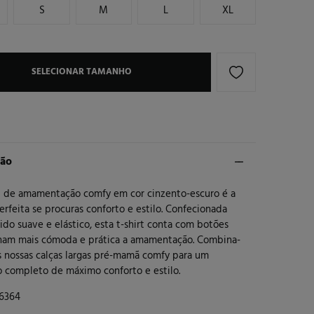
S
M
L
XL
SELECIONAR TAMANHO
ção
rt de amamentação comfy em cor cinzento-escuro é a
rfeita se procuras conforto e estilo. Confecionada
do suave e elástico, esta t-shirt conta com botões
nam mais cómoda e prática a amamentação. Combina-
s nossas calças largas pré-mamã comfy para um
o completo de máximo conforto e estilo.
6364