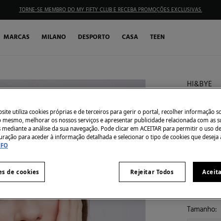
TORNE-SE MEMBRO DO MY FIFTY CLUB E RECEBA PROMOÇÕES EXCLUSIVAS.
MARCAS
MILANO
DESPORTO
CASA
TEEN
HI&BYE
Crop to
ite utiliza cookies próprias e de terceiros para gerir o portal, recolher informação s
€ 3,99
do mesmo, melhorar os nossos serviços e apresentar publicidade relacionada com as s
€ 16,99
Des
s mediante a análise da sua navegação. Pode clicar em ACEITAR para permitir o uso d
uração para aceder à informação detalhada e selecionar o tipo de cookies que deseja 
10% EXTRA
NFO
Côr:
azul
es de cookies
Rejeitar Todos
Aceit
Tamanho: