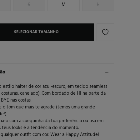
S
M
L
SELECIONAR TAMANHO
ção
 estilo halter de cor azul-escuro, em tecido seamless
m costuras, canelado). Com bordado de HI na parte da
 BYE nas costas.
he o tom que mais te agrade (temos uma grande
e!).
na-o com a cuequinha da tua preferência ou usa em
s teus looks é a tendência do momento.
 qualquer outfit com cor. Wear a Happy Attitude!