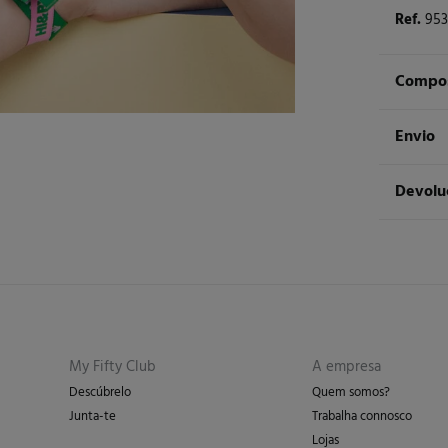
Ref.
953
Compos
Compos
Envio
93%
po
ST
Devolu
Cuidad
Ent
Má
Tem
30 
dos seg
Não
De
En
Pro
My Fifty Club
A empresa
Descúbrelo
Quem somos?
Junta-te
Trabalha connosco
Lojas