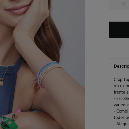
XS
Descri
Crop top
rib (se
frente e
- Escol
variedad
- Combi
todos o
- Alegra