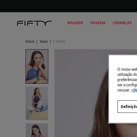
MULHER
HOMEM
CRIANÇAS
Início
|
Teen
|
t-shirts
O nosso webs
utilização 
preferência
ver a config
recusar.
+I
Definiçõ