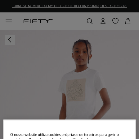
TORNE-SE MEMBRO DO MY FIFTY CLUB E RECEBA PROMOÇÕES EXCLUSIVAS.
O nosso website utiliza cookies próprias e de terceiros para gerir o