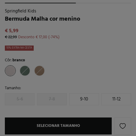
Springfield Kids
Bermuda Malha cor menino
€ 5,99
€ 22,99
Desconto
€ 17,00
74
10% EXTRA NA CESTA
Côr:
branco
Tamanho:
5-6
7-8
9-10
11-12
SELECIONAR TAMANHO