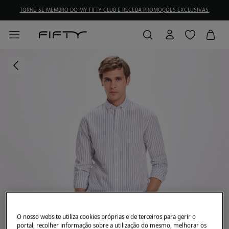
TORNE-SE MEMBRO DO MY FIFTY CLUB E RECEBA PROMOÇÕES EXCLUSIVAS.
O nosso website utiliza cookies próprias e de terceiros para gerir o
portal, recolher informação sobre a utilização do mesmo, melhorar os