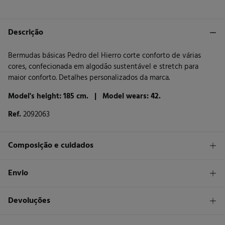
Descrição
Bermudas básicas Pedro del Hierro corte conforto de várias
cores, confecionada em algodão sustentável e stretch para
maior conforto. Detalhes personalizados da marca.
Model's height: 185 cm. |
Model wears: 42.
Ref.
2092063
Composição e cuidados
Composição
Envio
98%
algodão
,
2%
elastano
STANDARD
Devoluções
Cuidados
30 €
Entrega em Portugal Azores
Máxima temperatura de lavagem 30C
Tem
30 dias
para fazer a sua devolução através de qualquer dos