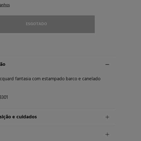
anhos
ESGOTADO
ção
acquard fantasia com estampado barco e canelado
8301
ição e cuidados
ição
godão
,
28%
poliamida
,
3%
elastano
,
2%
poliéster