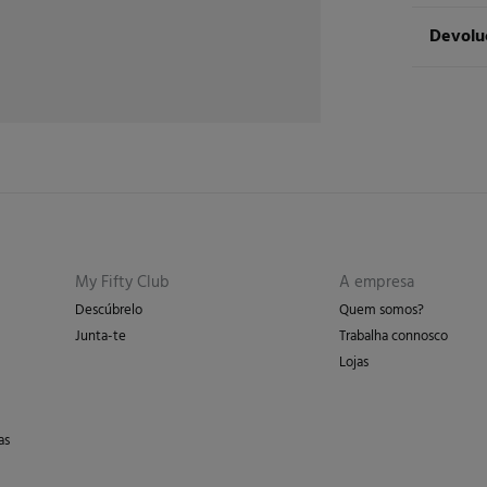
ST
Devolu
Cuidad
Ent
Má
Tem
30 
dos seg
Não
De
En
Pro
My Fifty Club
A empresa
Descúbrelo
Quem somos?
Junta-te
Trabalha connosco
Lojas
as