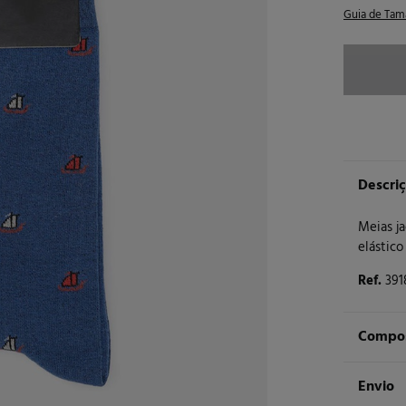
Guia de Tam
Descri
Meias j
elástico
Ref.
391
Compos
Compos
Envio
67%
al