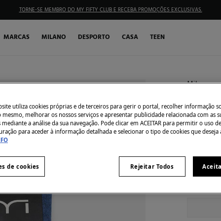
TORNE-SE MEMBRO DO MY FIFTY CLUB E RECEBA PROMOÇÕES EXCLUSIVAS.
MARCAS
MILANO
DESPORTO
CASA
TEEN
Milano
Meia J
ite utiliza cookies próprias e de terceiros para gerir o portal, recolher informação s
€ 1,50
do mesmo, melhorar os nossos serviços e apresentar publicidade relacionada com as s
s mediante a análise da sua navegação. Pode clicar em ACEITAR para permitir o uso d
€ 5,99
Desc
uração para aceder à informação detalhada e selecionar o tipo de cookies que deseja 
NFO
Côr:
Azul
es de cookies
Rejeitar Todos
Aceit
Tamanho: