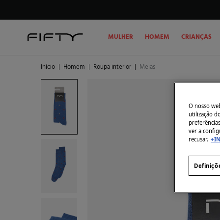
MULHER
HOMEM
CRIANÇAS
Início
|
Homem
|
Roupa interior
|
Meias
O nosso webs
utilização 
preferência
ver a config
recusar.
+I
Definiçõ