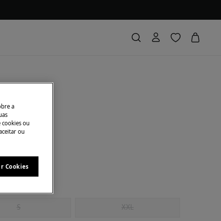
acquard
obre a
uas
e cookies ou
onto
€ 4,49
75
aceitar ou
ar Cookies
S
XXL