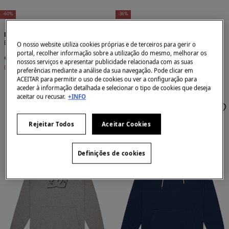
-60%
-36%
DC Shoes
DC Shoes
Boné de malha canelada
Boné Fish N Destroy 2
O nosso website utiliza cookies próprias e de terceiros para gerir o
portal, recolher informação sobre a utilização do mesmo, melhorar os
€ 9,99
€ 25,00
€ 15,99
€ 25,00
nossos serviços e apresentar publicidade relacionada com as suas
Desconto
€ 15,01
Desconto
€ 9,01
preferências mediante a análise da sua navegação. Pode clicar em
ACEITAR para permitir o uso de cookies ou ver a configuração para
aceder à informação detalhada e selecionar o tipo de cookies que deseja
aceitar ou recusar.
+INFO
Rejeitar Todos
Aceitar Cookies
Definições de cookies