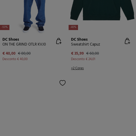
-50%
-40%
DC Shoes
DC Shoes
ON THE GRIND OTLR KVJ0
Sweatshirt Capuz
€ 40,00
€ 80,00
€ 35,99
€ 60,00
Desconto
€ 40,00
Desconto
€ 24,01
+2 Cores