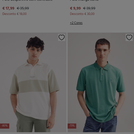
€ 17,99
€ 35,99
€ 9,99
€ 39,99
Desconto
€ 18,00
Desconto
€ 30,00
+2 Cores
-80%
-73%