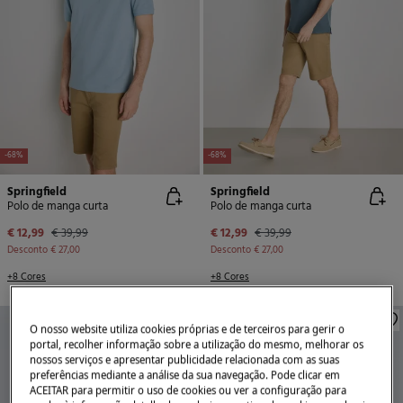
-68%
-68%
Springfield
Springfield
Polo de manga curta
Polo de manga curta
€ 12,99
€ 39,99
€ 12,99
€ 39,99
Desconto
€ 27,00
Desconto
€ 27,00
+8 Cores
+8 Cores
O nosso website utiliza cookies próprias e de terceiros para gerir o
portal, recolher informação sobre a utilização do mesmo, melhorar os
nossos serviços e apresentar publicidade relacionada com as suas
preferências mediante a análise da sua navegação. Pode clicar em
ACEITAR para permitir o uso de cookies ou ver a configuração para