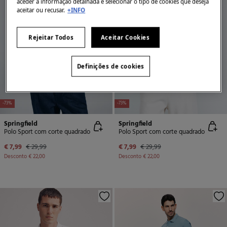
aceder à informação detalhada e selecionar o tipo de cookies que deseja
aceitar ou recusar.
+INFO
Rejeitar Todos
Aceitar Cookies
Definições de cookies
-73%
-73%
Springfield
Springfield
Polo Sport com corte quadrado
Polo Sport com corte quadrado
€ 7,99
€ 29,99
€ 7,99
€ 29,99
Desconto
€ 22,00
Desconto
€ 22,00