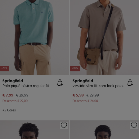
-73%
-80%
Springfield
Springfield
Polo piqué básico regular fit
vestido slim fit com look polo piqué
€ 7,99
€ 29,99
€ 5,99
€ 29,99
Desconto
€ 22,00
Desconto
€ 24,00
+5 Cores