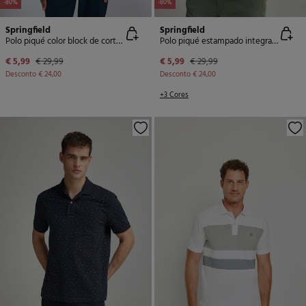
-80%
-80%
Springfield
Springfield
Polo piqué color block de corte regular
Polo piqué estampado integralmente regular fit
€ 5,99
€ 29,99
€ 5,99
€ 29,99
Desconto
€ 24,00
Desconto
€ 24,00
+3 Cores