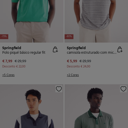
-73%
-80%
Springfield
Springfield
Polo piqué básico regular fit
camisola estruturado com microlistras e regular fit
€ 7,99
€ 29,99
€ 5,99
€ 29,99
Desconto
€ 22,00
Desconto
€ 24,00
+5 Cores
+2 Cores