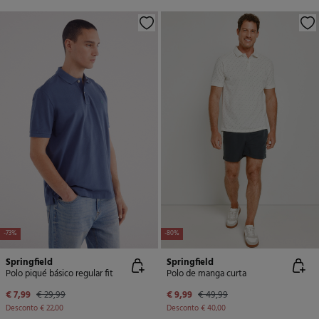
-73%
-80%
Springfield
Springfield
Polo piqué básico regular fit
Polo de manga curta
€ 7,99
€ 29,99
€ 9,99
€ 49,99
Desconto
€ 22,00
Desconto
€ 40,00