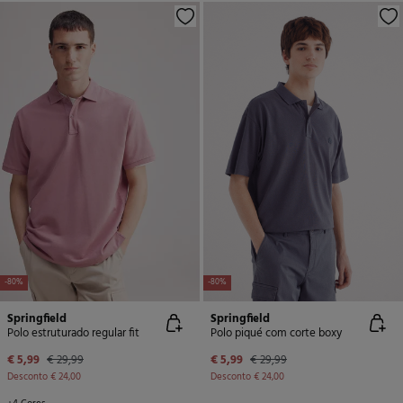
-80%
-80%
Springfield
Springfield
Polo estruturado regular fit
Polo piqué com corte boxy
€ 5,99
€ 29,99
€ 5,99
€ 29,99
Desconto
€ 24,00
Desconto
€ 24,00