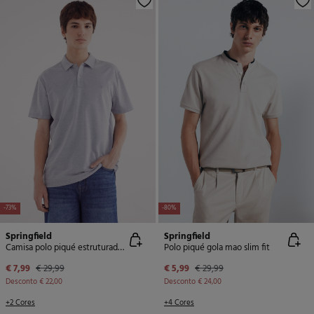
-73%
-80%
Springfield
Springfield
Camisa polo piqué estruturada bicolor de corte regular fit
Polo piqué gola mao slim fit
€ 7,99
€ 29,99
€ 5,99
€ 29,99
Desconto
€ 22,00
Desconto
€ 24,00
+2 Cores
+4 Cores