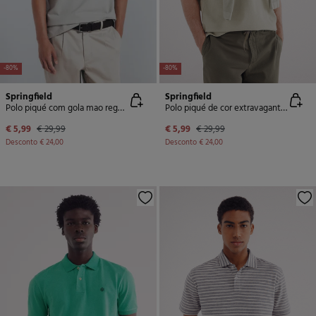
-80%
-80%
Springfield
Springfield
Polo piqué com gola mao regular fit
Polo piqué de cor extravagante de regular fit
€ 5,99
€ 29,99
€ 5,99
€ 29,99
Desconto
€ 24,00
Desconto
€ 24,00