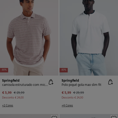
-80%
-80%
Springfield
Springfield
camisola estruturado com microlistras e regular fit
Polo piqué gola mao slim fit
€ 5,99
€ 29,99
€ 5,99
€ 29,99
Desconto
€ 24,00
Desconto
€ 24,00
+2 Cores
+4 Cores