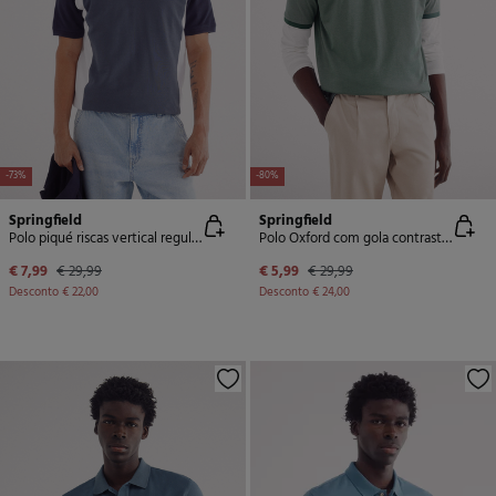
-73%
-80%
Springfield
Springfield
Polo piqué riscas vertical regular fit
Polo Oxford com gola contrastante, regular fit
€ 7,99
€ 29,99
€ 5,99
€ 29,99
Desconto
€ 22,00
Desconto
€ 24,00