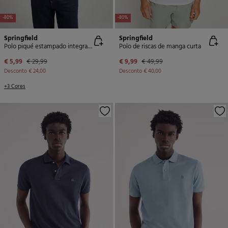
-80%
-80%
Springfield
Springfield
Polo piqué estampado integralmente regular fit
Polo de riscas de manga curta
€ 5,99
€ 29,99
€ 9,99
€ 49,99
Desconto
€ 24,00
Desconto
€ 40,00
+3 Cores