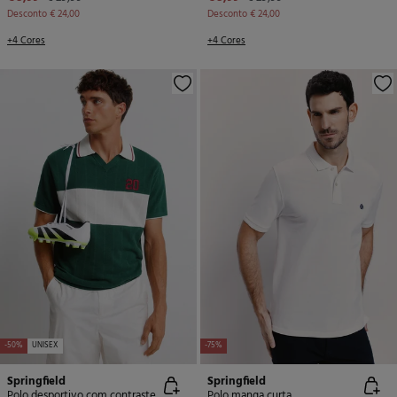
Desconto
€ 24,00
Desconto
€ 24,00
+4 Cores
+4 Cores
-50%
UNISEX
-75%
Springfield
Springfield
Polo desportivo com contraste
Polo manga curta