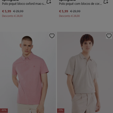
Polo piqué bloco oxford mao slim fit
Polo piqué com blocos de cores de regular fit
€ 5,99
€ 29,99
€ 5,99
€ 29,99
Desconto
€ 24,00
Desconto
€ 24,00
-80%
-73%