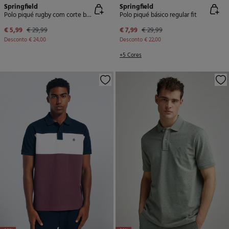
Springfield
Springfield
Polo piqué rugby com corte boxy
Polo piqué básico regular fit
€ 5,99
€ 29,99
€ 7,99
€ 29,99
Desconto
€ 24,00
Desconto
€ 22,00
+5 Cores