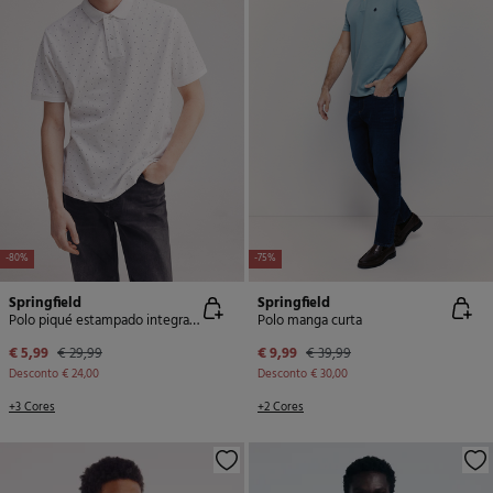
-80%
-75%
Springfield
Springfield
Polo piqué estampado integralmente regular fit
Polo manga curta
€ 5,99
€ 29,99
€ 9,99
€ 39,99
Desconto
€ 24,00
Desconto
€ 30,00
+3 Cores
+2 Cores