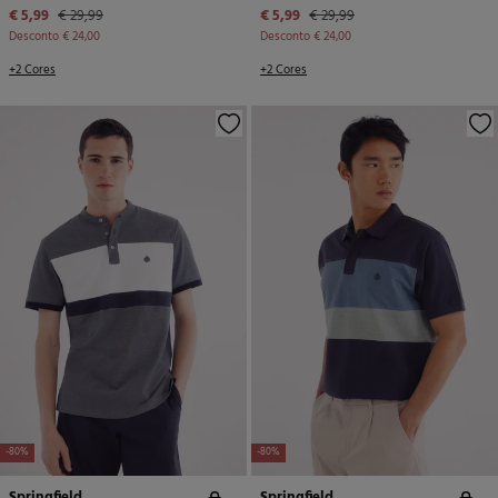
€ 5,99
€ 29,99
€ 5,99
€ 29,99
Desconto
€ 24,00
Desconto
€ 24,00
+2 Cores
+2 Cores
-80%
-80%
Springfield
Springfield