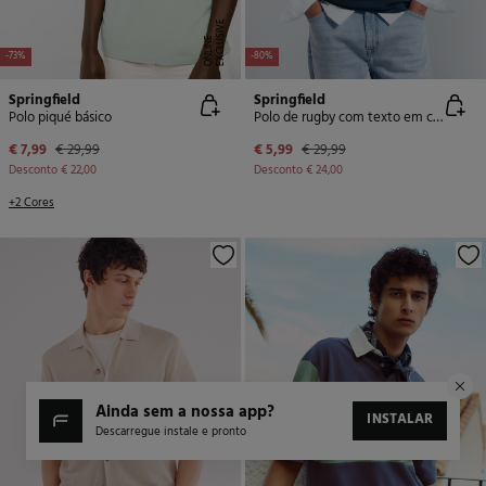
E
X
C
L
U
SI
V
E
O
N
LI
N
E
-73%
-80%
Springfield
Springfield
Polo piqué básico
Polo de rugby com texto em corte quadrado
€ 7,99
€ 29,99
€ 5,99
€ 29,99
Desconto
€ 22,00
Desconto
€ 24,00
+2 Cores
ainda sem a nossa app?
INSTALAR
Descarregue instale e pronto