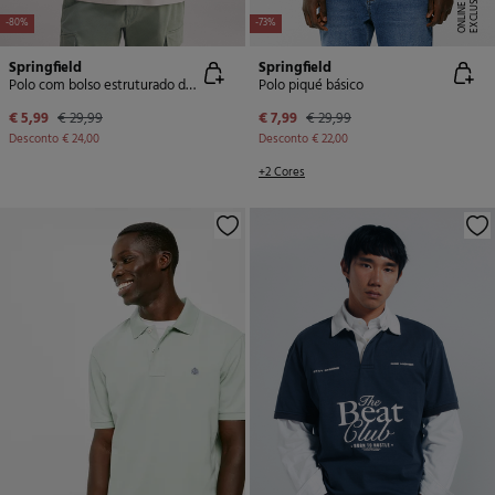
E
X
C
L
U
SI
V
E
O
N
LI
N
E
-80%
-73%
Springfield
Springfield
Polo com bolso estruturado de regular fit
Polo piqué básico
€ 5,99
€ 29,99
€ 7,99
€ 29,99
Desconto
€ 24,00
Desconto
€ 22,00
+2 Cores