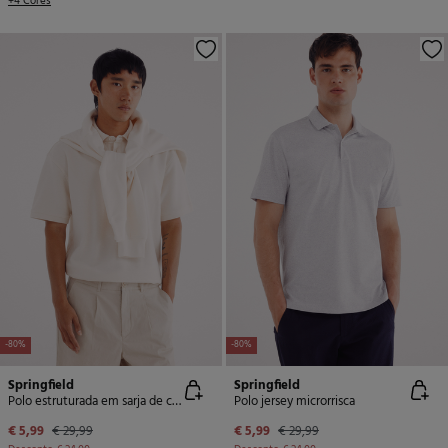
+4 Cores
-80%
-80%
Springfield
Springfield
Polo estruturada em sarja de corte regular
Polo jersey microrrisca
€ 5,99
€ 29,99
€ 5,99
€ 29,99