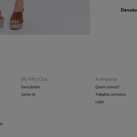
ST
Devolu
Cuidad
Ent
Má
Tem
30 
dos seg
Pro
De
Sec
En
Pro
My Fifty Club
A empresa
Descúbrelo
Quem somos?
Junta-te
Trabalha connosco
Lojas
as