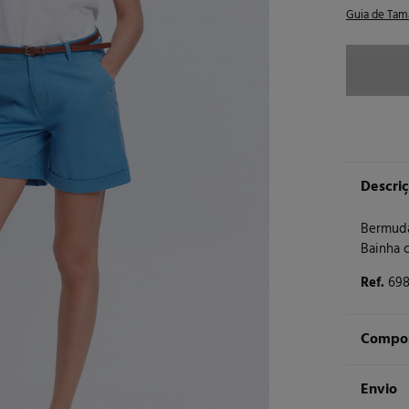
Guia de Tam
Descri
Bermuda 
Bainha 
Ref.
698
Compos
Compos
Envio
97%
al