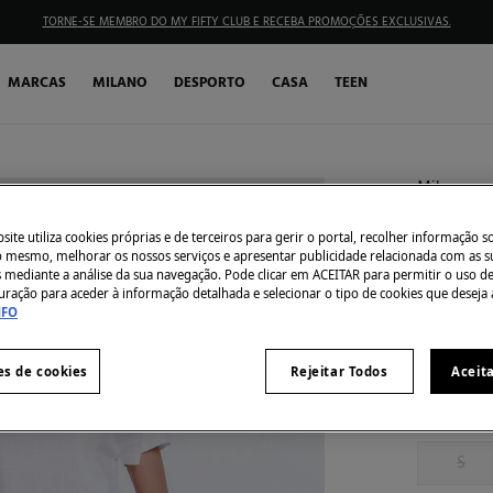
TORNE-SE MEMBRO DO MY FIFTY CLUB E RECEBA PROMOÇÕES EXCLUSIVAS.
MARCAS
MILANO
DESPORTO
CASA
TEEN
Milano
Bermuda
ite utiliza cookies próprias e de terceiros para gerir o portal, recolher informação s
€ 5,99
do mesmo, melhorar os nossos serviços e apresentar publicidade relacionada com as s
s mediante a análise da sua navegação. Pode clicar em ACEITAR para permitir o uso d
€ 39,99
Des
uração para aceder à informação detalhada e selecionar o tipo de cookies que deseja 
NFO
Côr:
Azul
es de cookies
Rejeitar Todos
Aceit
Tamanho:
S