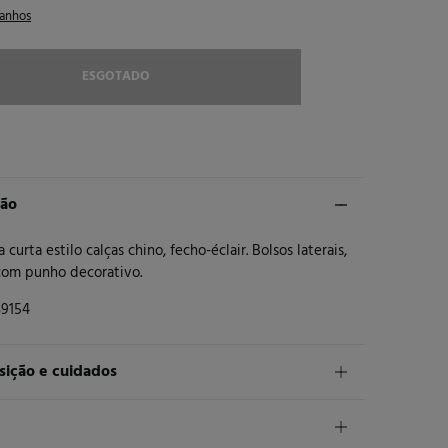
anhos
ESGOTADO
ção
curta estilo calças chino, fecho-éclair. Bolsos laterais,
com punho decorativo.
9154
ição e cuidados
ição
godão
,
3%
elastano