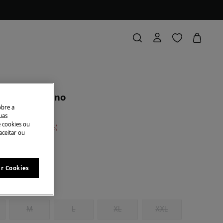
s estilo chino
obre a
uas
e cookies ou
conto
€ 34,00
85
aceitar ou
ar Cookies
M
L
XL
XXL