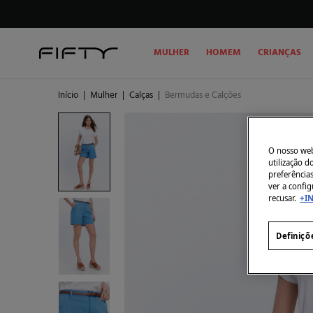
MULHER
HOMEM
CRIANÇAS
Início
|
Mulher
|
Calças
|
Bermudas e Calções
O nosso webs
utilização 
preferência
ver a config
recusar.
+I
Definiçõ