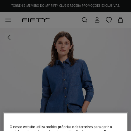
TORNE-SE MEMBRO DO MY FIFTY CLUB E RECEBA PROMOÇÕES EXCLUSIVAS.
O nosso website utiliza cookies próprias e de terceiros para gerir o