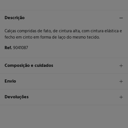
Descrição
Calças compridas de fato, de cintura alta, com cintura elástica e
fecho em cinto em forma de laço do mesmo tecido.
Ref.
9041087
Composição e cuidados
Composição
Envio
79%
poliéster
,
16%
viscose
,
5%
elastano
STANDARD
Devoluções
30 €
Entrega em Portugal Azores
Tem
30 dias
para fazer a sua devolução através de qualquer dos
seguintes métodos: