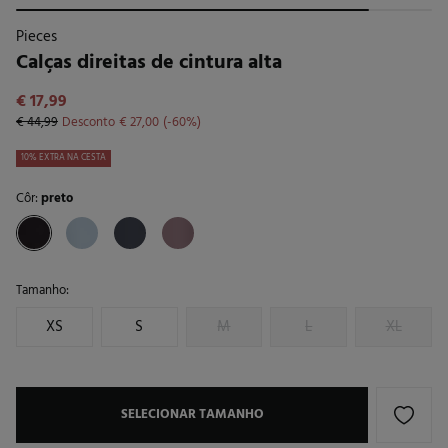
Pieces
Calças direitas de cintura alta
€ 17,99
€ 44,99
Desconto
€ 27,00
60
10% EXTRA NA CESTA
Côr:
preto
Tamanho:
XS
S
M
L
XL
SELECIONAR TAMANHO