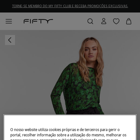
TORNE-SE MEMBRO DO MY FIFTY CLUB E RECEBA PROMOÇÕES EXCLUSIVAS.
O nosso website utiliza cookies próprias e de terceiros para gerir o
portal, recolher informação sobre a utilização do mesmo, melhorar os