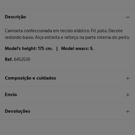
Descrição
Camiseta confeccionada em tecido elástico. Fit justo. Decote
redondo baixo. Alça estreita e reforço na parte interna do peito.
Model's height: 175 cm. |
Model wears: S.
Ref.
6452530
Composição e cuidados
Composição
Envio
94%
poliéster
,
6%
elastano
STANDARD
Devoluções
Cuidados
30 €
Entrega em Portugal Azores
Máxima temperatura de lavagem 30C
Tem
30 dias
para fazer a sua devolução através de qualquer dos
seguintes métodos:
Proibido utilizar branqueadores ou lixívia