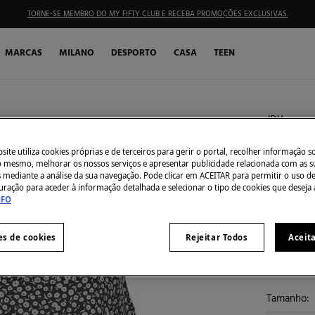
TORNE-SE MEMBRO DO MY FIFTY CLUB E RECEBA PROMOÇÕES EXCLUSIVAS.
MARCAS
MILANO
DESPORTO
CASA
TEEN
JDY
Top de 
ite utiliza cookies próprias e de terceiros para gerir o portal, recolher informação s
€ 5,99
do mesmo, melhorar os nossos serviços e apresentar publicidade relacionada com as s
s mediante a análise da sua navegação. Pode clicar em ACEITAR para permitir o uso d
€ 16,99
Des
uração para aceder à informação detalhada e selecionar o tipo de cookies que deseja 
NFO
30% EXTR
Côr:
preto
es de cookies
Rejeitar Todos
Aceit
Tamanho: