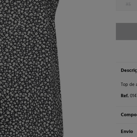
XS
Descri
Top de a
Ref.
014
Compos
Compos
Envio