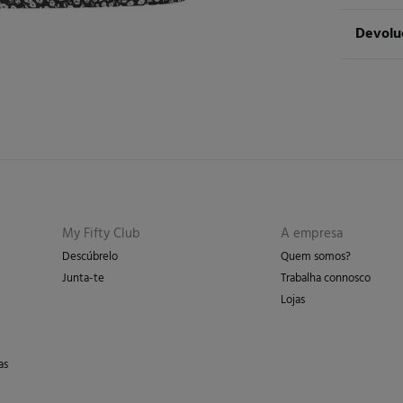
100%
po
ST
Devolu
Cuidad
Ent
Má
Tem
30 
dos seg
Não
De
En
Pro
My Fifty Club
A empresa
Descúbrelo
Quem somos?
Junta-te
Trabalha connosco
Lojas
as