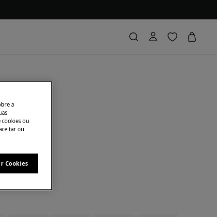
alças
obre a
uas
e cookies ou
conto
€ 11,00
65
aceitar ou
A NA CESTA
ar Cookies