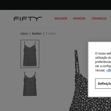
MULHER
HOMEM
CRIANÇAS
Início
|
Mulher
|
T-shirts
O nosso webs
utilização 
preferência
ver a config
recusar.
+I
Definiçõ