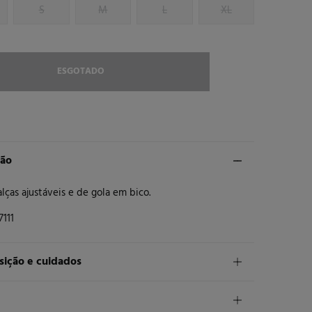
S
M
L
XL
ESGOTADO
ção
lças ajustáveis e de gola em bico.
7111
ição e cuidados
ição