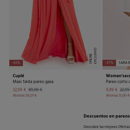
E
X
C
L
U
I
V
O
O
N
L
I
N
S
E
-63%
-57%
SARA 
Cuplé
Women'secr
Maxi falda pareo gasa
Pareo corto c
32,99 €
89,00 €
9,99 €
22,99
Ahorras
56,01 €
Ahorras
13,00 €
Descuentos en pareos
Descubre las mejores Ofertas 