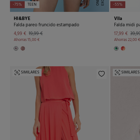
S
E
-75%
TEEN
-55%
HI&BYE
Vila
Falda pareo fruncido estampado
Falda midi p
4,99 €
19,99 €
17,99 €
39,9
Ahorras
15,00 €
Ahorras
22,00 
SIMILARES
SIMILARES