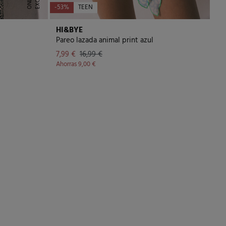
S
E
-53%
TEEN
HI&BYE
Pareo lazada animal print azul
7,99 €
16,99 €
Ahorras
9,00 €