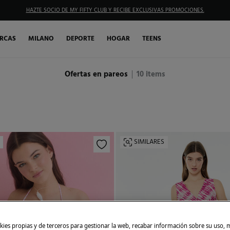
HAZTE SOCIO DE MY FIFTY CLUB Y RECIBE EXCLUSIVAS PROMOCIONES.
RCAS
MILANO
DEPORTE
HOGAR
TEENS
Ofertas en pareos
10
items
SIMILARES
ies propias y de terceros para gestionar la web, recabar información sobre su uso, 