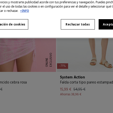
rvicios y mostrarte publicidad acorde con tus preferencias y navegación. Puedes pin
r el uso de todas las cookies o en configuración para ver el detalle y seleccionar qué 
tar o rechazar.
+INFO
ación de cookies
Rechazar todas
Acept
E
X
C
L
U
I
V
O
O
N
L
I
N
S
E
-71%
System Action
uncido cebra rosa
 €
15,99 €
54,95 €
Ahorras
38,96 €