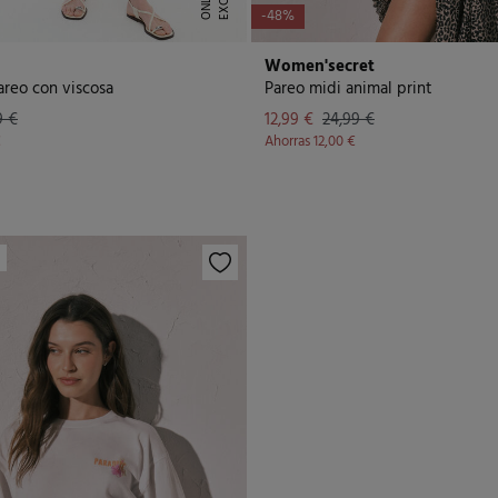
S
E
-48%
Women'secret
areo con viscosa
Pareo midi animal print
9 €
12,99 €
24,99 €
€
Ahorras
12,00 €