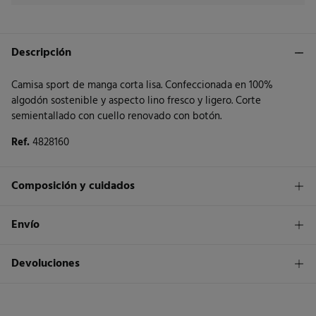
Descripción
Camisa sport de manga corta lisa. Confeccionada en 100%
algodón sostenible y aspecto lino fresco y ligero. Corte
semientallado con cuello renovado con botón.
Ref.
4828160
Composición y cuidados
Composición
Envío
100%
algodón
1,95€
Envío a tienda
Devoluciones
Cuidados
3 - 5 días.
Temperatura máxima de lavado 30C
* Islas Canarias, Ceuta y Melilla excluídas.
Dispones de
un mes
para realizar tu devolución a través de
cualquiera de los siguientes métodos: