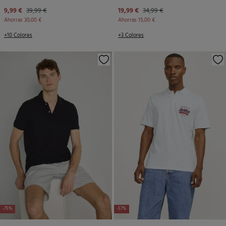
9,99 €
39,99 €
19,99 €
34,99 €
Ahorras
30,00 €
Ahorras
15,00 €
+10 Colores
+3 Colores
-75%
-57%