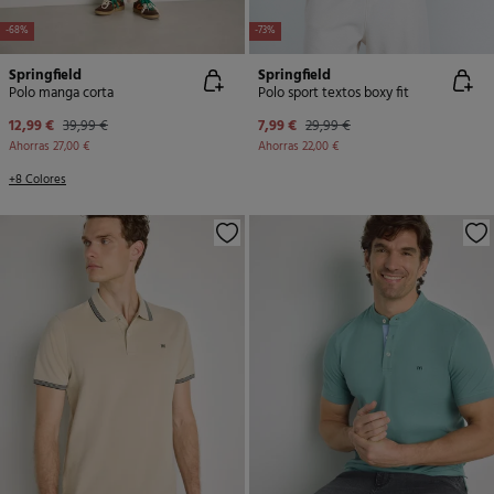
-68%
-73%
Springfield
Springfield
Polo manga corta
Polo sport textos boxy fit
12,99 €
39,99 €
7,99 €
29,99 €
Ahorras
27,00 €
Ahorras
22,00 €
+8 Colores