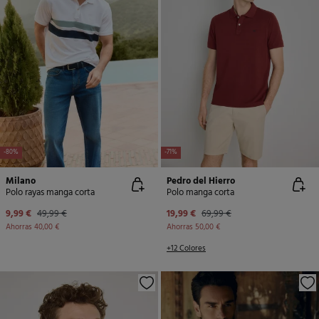
-80%
-71%
Milano
Pedro del Hierro
Polo rayas manga corta
Polo manga corta
9,99 €
49,99 €
19,99 €
69,99 €
Ahorras
40,00 €
Ahorras
50,00 €
+12 Colores