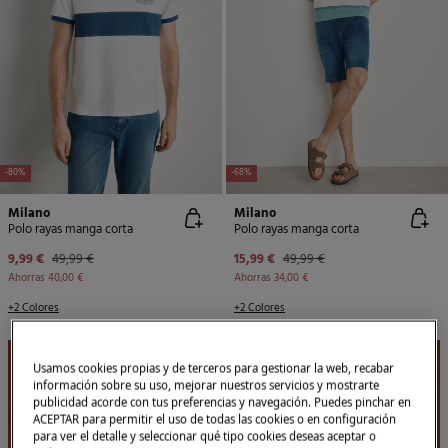
-80%
-68%
Milano
Milano
Polo rayas manga corta
Polo rayas manga corta
9,99 €
49,99 €
15,99 €
49,99 €
Ahorras
40,00 €
Ahorras
34,00 €
+2 Colores
+2 Colores
Usamos cookies propias y de terceros para gestionar la web, recabar
información sobre su uso, mejorar nuestros servicios y mostrarte
publicidad acorde con tus preferencias y navegación. Puedes pinchar en
ACEPTAR para permitir el uso de todas las cookies o en configuración
para ver el detalle y seleccionar qué tipo cookies deseas aceptar o