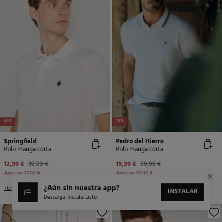
-68%
-78%
Springfield
Pedro del Hierro
Polo manga corta
Polo manga corta
12,99 €
39,99 €
19,99 €
89,99 €
Ahorras
27,00 €
Ahorras
70,00 €
¿aún sin nuestra app?
+8 Colores
+4 Colores
INSTALAR
Descarga. Instala. Listo.