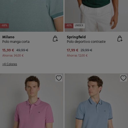
-68%
-40%
UNISEX
Milano
Springfield
Polo manga corta
Polo deportivo contraste
15,99 €
49,99 €
17,99 €
29,99 €
Ahorras
34,00 €
Ahorras
12,00 €
+4 Colores