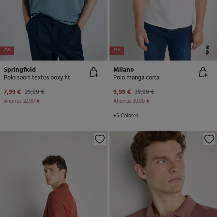
NEW
-73%
-75%
Springfield
Milano
Polo sport textos boxy fit
Polo manga corta
7,99 €
29,99 €
9,99 €
39,99 €
Ahorras
22,00 €
Ahorras
30,00 €
+5 Colores