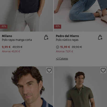
-80%
-82%
Milano
Pedro del Hierro
Polo rayas manga corta
Polo rústico rayas
9,99 €
49,99 €
15,99 €
89,90 €
Ahorras
40,00 €
Ahorras
73,91 €
+2 Colores