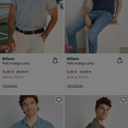
-68%
-75%
Milano
Milano
Polo manga corta
Polo manga corta
15,99 €
49,99 €
9,99 €
39,99 €
Ahorras
34,00 €
Ahorras
30,00 €
+4 Colores
+10 Colores