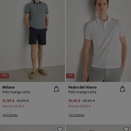
-68%
-71%
Milano
Pedro del Hierro
Polo manga corta
Polo manga corta
15,99 €
49,99 €
19,99 €
69,99 €
Ahorras
34,00 €
Ahorras
50,00 €
+4 Colores
+12 Colores