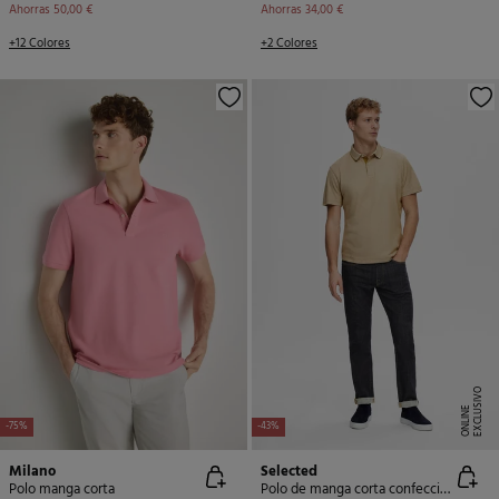
Ahorras
50,00 €
Ahorras
34,00 €
+12 Colores
+2 Colores
E
X
C
L
U
SI
V
O
O
N
LI
N
E
-75%
-43%
Milano
Selected
Polo manga corta
Polo de manga corta confeccionado con algodón orgánico