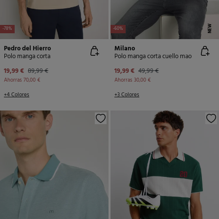
NEW
-78%
-60%
Pedro del Hierro
Milano
Polo manga corta
Polo manga corta cuello mao
19,99 €
89,99 €
19,99 €
49,99 €
Ahorras
70,00 €
Ahorras
30,00 €
+4 Colores
+3 Colores