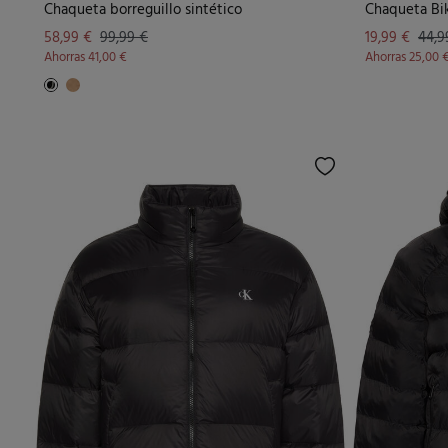
Chaqueta borreguillo sintético
Chaqueta Bi
58,99 €
99,99 €
19,99 €
44,9
Ahorras
41,00 €
Ahorras
25,00 