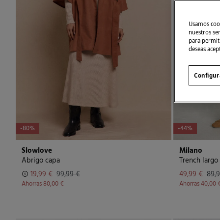
Usamos cook
nuestros se
para permiti
deseas acep
Configur
-80%
-44%
Slowlove
Milano
Abrigo capa
Trench largo
19,99 €
99,99 €
49,99 €
89,
Ahorras
80,00 €
Ahorras
40,00 