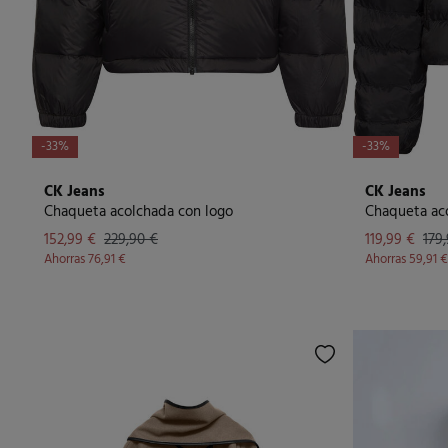
-33%
-33%
CK Jeans
CK Jeans
Chaqueta acolchada con logo
Chaqueta aco
152,99 €
229,90 €
119,99 €
179
Ahorras
76,91 €
Ahorras
59,91 €