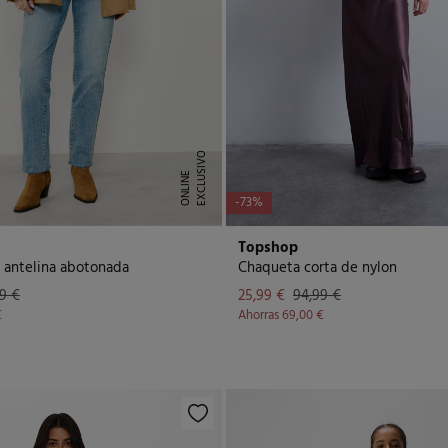
E
X
C
L
U
I
V
O
O
N
L
I
N
S
E
-73%
Topshop
 antelina abotonada
Chaqueta corta de nylon
9 €
25,99 €
94,99 €
€
Ahorras
69,00 €