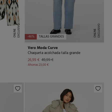
E
X
C
L
U
I
V
O
O
N
L
I
N
E
X
C
L
U
I
V
O
O
N
L
I
N
S
E
S
E
-46%
TALLAS GRANDES
Vero Moda Curve
Chaqueta acolchada talla grande
26,99 €
49,99 €
Ahorras
23,00 €