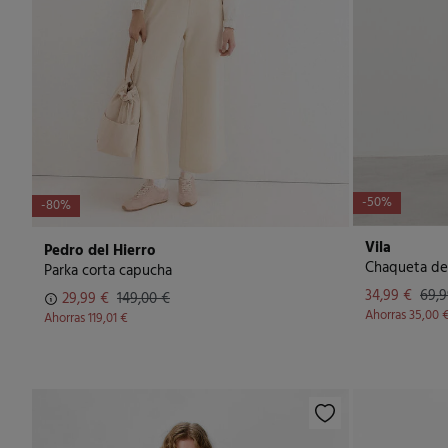
-50%
-80%
Vila
Pedro del Hierro
Chaqueta de
Parka corta capucha
34,99 €
69,9
29,99 €
149,00 €
Ahorras
35,00 
Ahorras
119,01 €