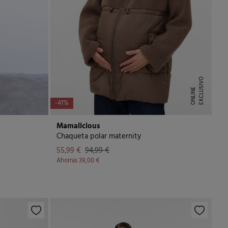
E
X
C
L
U
I
V
O
O
N
L
I
N
S
E
-41%
Mamalicious
Chaqueta polar maternity
55,99 €
94,99 €
Ahorras
39,00 €