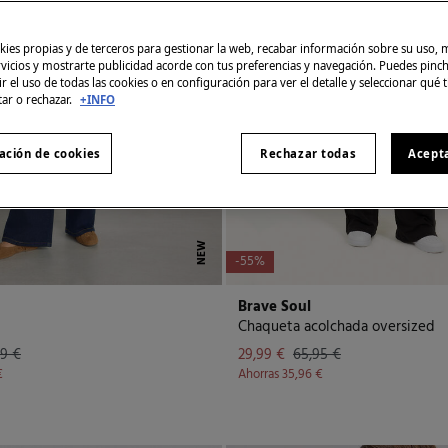
ies propias y de terceros para gestionar la web, recabar información sobre su uso, 
rvicios y mostrarte publicidad acorde con tus preferencias y navegación. Puedes pin
r el uso de todas las cookies o en configuración para ver el detalle y seleccionar qué 
tar o rechazar.
+INFO
ación de cookies
Rechazar todas
Acept
NEW
-55%
Brave Soul
Chaqueta acolchada oversized
99 €
29,99 €
65,95 €
€
Ahorras
35,96 €