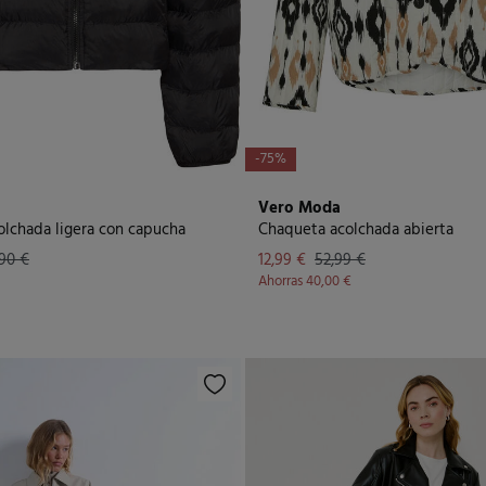
-75%
Vero Moda
lchada ligera con capucha
Chaqueta acolchada abierta
,90 €
12,99 €
52,99 €
Ahorras
40,00 €