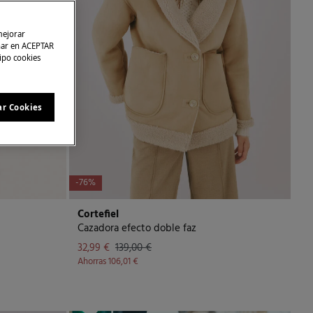
mejorar
char en ACEPTAR
tipo cookies
ar Cookies
-76%
Cortefiel
Cazadora efecto doble faz
32,99 €
139,00 €
Ahorras
106,01 €