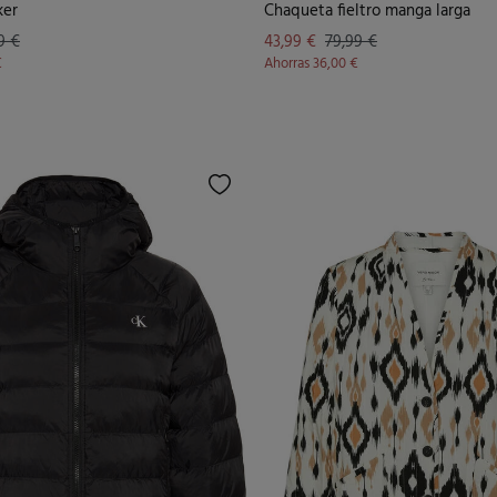
ker
Chaqueta fieltro manga larga
9 €
43,99 €
79,99 €
€
Ahorras
36,00 €