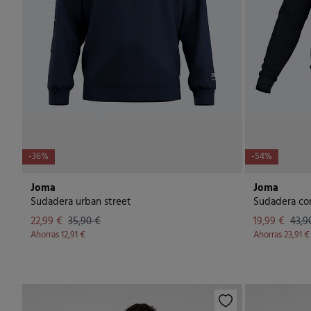
-36%
-54%
Joma
Joma
Sudadera urban street
Sudadera co
22,99 €
35,90 €
19,99 €
43,9
Ahorras
12,91 €
Ahorras
23,91 €