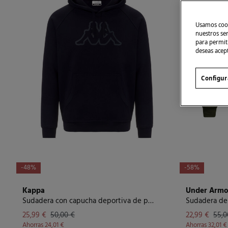
Usamos cook
nuestros se
para permiti
deseas acep
Configur
-48%
-58%
Kappa
Under Armo
Sudadera con capucha deportiva de polar para hombre
Sudadera de
25,99 €
50,00 €
22,99 €
55,0
Ahorras
24,01 €
Ahorras
32,01 €