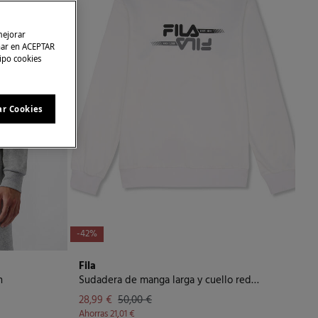
mejorar
char en ACEPTAR
tipo cookies
ar Cookies
-42%
Fila
n
Sudadera de manga larga y cuello redondo
28,99 €
50,00 €
Ahorras
21,01 €