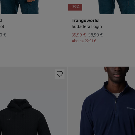
-39%
d
Trangoworld
oot
Sudadera Login
0 €
35,99 €
58,90 €
Ahorras
22,91 €