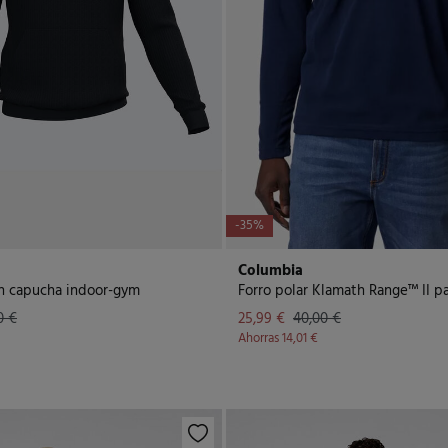
-35%
Columbia
n capucha indoor-gym
0 €
25,99 €
40,00 €
Ahorras
14,01 €