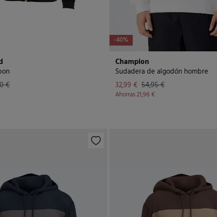
-40%
d
Champion
pon
Sudadera de algodón hombre
0 €
32,99 €
54,95 €
Ahorras
21,96 €