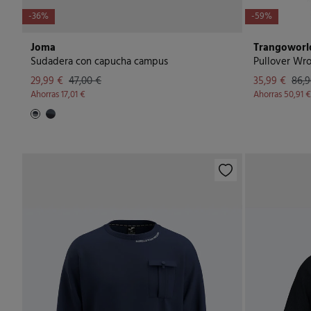
-36%
-59%
Joma
Trangoworl
Sudadera con capucha campus
Pullover Wr
29,99 €
47,00 €
35,99 €
86,9
Ahorras
17,01 €
Ahorras
50,91 €