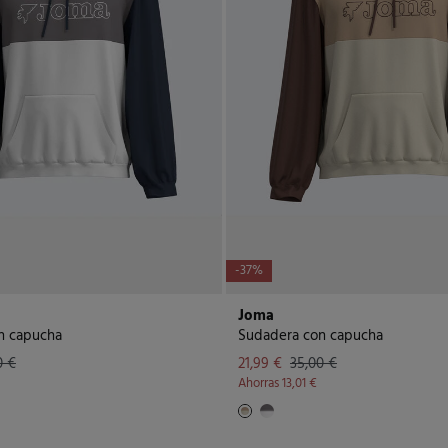
-37%
Joma
n capucha
Sudadera con capucha
0 €
21,99 €
35,00 €
Ahorras
13,01 €