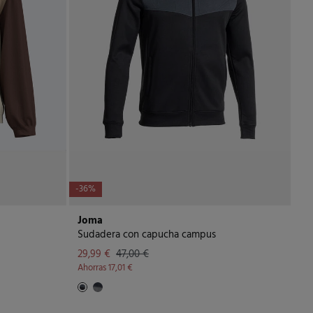
-36%
Joma
Sudadera con capucha campus
29,99 €
47,00 €
Ahorras
17,01 €