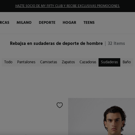
HAZTE SOCIO DE MY FIFTY CLUB Y RECIBE EXCLUSIVAS PROMOCIONES.
RCAS
MILANO
DEPORTE
HOGAR
TEENS
Rebajsa en sudaderas de deporte de hombre
32
items
Todo
Pantalones
Camisetas
Zapatos
Cazadoras
Sudaderas
Baño