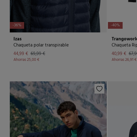
-36%
-40%
Izas
Trangoworl
Chaqueta polar transpirable
Chaqueta Ri
44,99 €
69,99 €
40,99 €
67,9
Ahorras
25,00 €
Ahorras
26,91 €