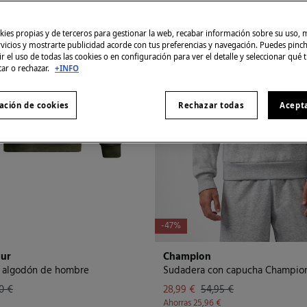
ies propias y de terceros para gestionar la web, recabar información sobre su uso, 
rvicios y mostrarte publicidad acorde con tus preferencias y navegación. Puedes pin
r el uso de todas las cookies o en configuración para ver el detalle y seleccionar qué 
tar o rechazar.
+INFO
ación de cookies
Rechazar todas
Acept
-47%
ur
Champion
 algodón de hombre
Sudadera con capucha Champio
0 €
28,99 €
54,95 €
Ahorras
25,96 €