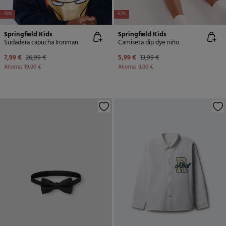
-70%
-57%
Springfield Kids
Springfield Kids
Sudadera capucha Ironman
Camiseta dip dye niño
7,99 €
26,99 €
5,99 €
13,99 €
Ahorras
19,00 €
Ahorras
8,00 €