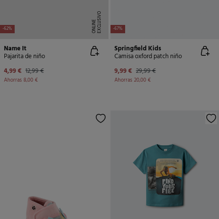
E
X
C
L
U
SI
V
O
O
N
LI
N
E
-62%
-67%
Name It
Springfield Kids
Pajarita de niño
Camisa oxford patch niño
4,99 €
12,99 €
9,99 €
29,99 €
Ahorras
8,00 €
Ahorras
20,00 €