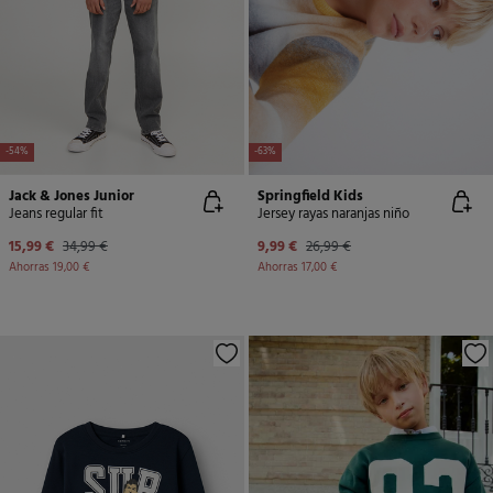
-54%
-63%
Jack & Jones Junior
Springfield Kids
Jeans regular fit
Jersey rayas naranjas niño
15,99 €
34,99 €
9,99 €
26,99 €
Ahorras
19,00 €
Ahorras
17,00 €