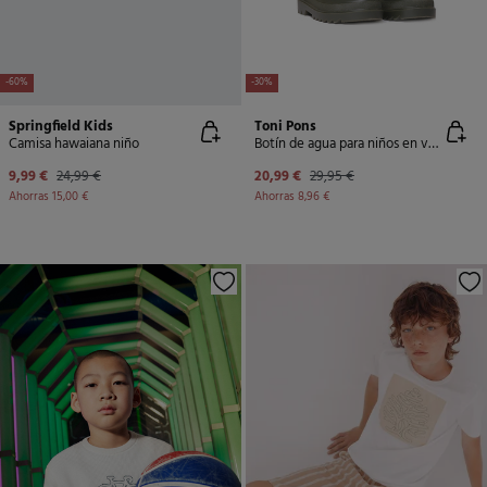
-60%
-30%
Springfield Kids
Toni Pons
Camisa hawaiana niño
Botín de agua para niños en verde caqui
9,99 €
24,99 €
20,99 €
29,95 €
Ahorras
15,00 €
Ahorras
8,96 €