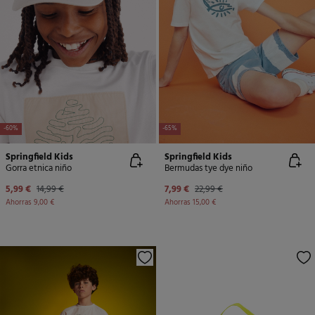
-60%
-65%
Springfield Kids
Springfield Kids
Gorra etnica niño
Bermudas tye dye niño
5,99 €
14,99 €
7,99 €
22,99 €
Ahorras
9,00 €
Ahorras
15,00 €