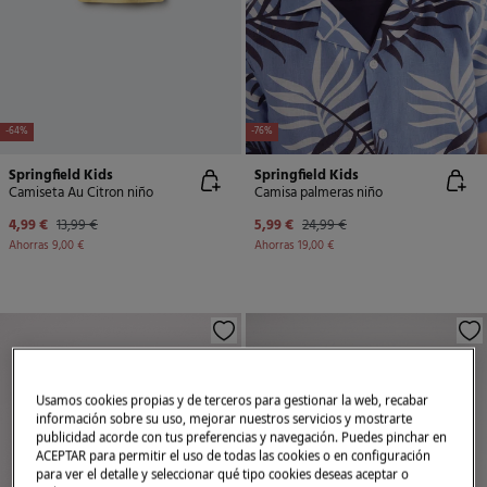
-64%
-76%
Springfield Kids
Springfield Kids
Camiseta Au Citron niño
Camisa palmeras niño
4,99 €
13,99 €
5,99 €
24,99 €
Ahorras
9,00 €
Ahorras
19,00 €
Usamos cookies propias y de terceros para gestionar la web, recabar
información sobre su uso, mejorar nuestros servicios y mostrarte
publicidad acorde con tus preferencias y navegación. Puedes pinchar en
ACEPTAR para permitir el uso de todas las cookies o en configuración
para ver el detalle y seleccionar qué tipo cookies deseas aceptar o