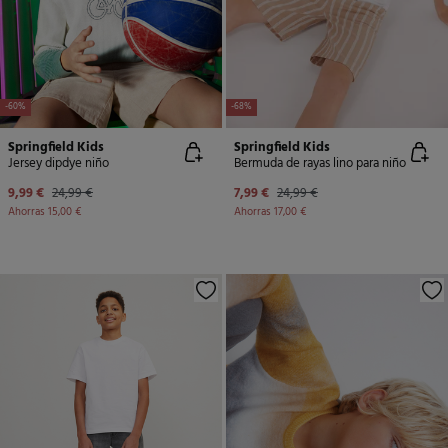
-60%
-68%
Springfield Kids
Springfield Kids
Jersey dipdye niño
Bermuda de rayas lino para niño
9,99 €
24,99 €
7,99 €
24,99 €
Ahorras
15,00 €
Ahorras
17,00 €