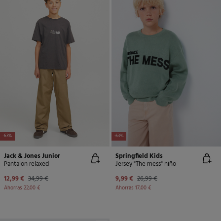
-63%
-63%
Jack & Jones Junior
Springfield Kids
Pantalon relaxed
Jersey "The mess" niño
12,99 €
34,99 €
9,99 €
26,99 €
Ahorras
22,00 €
Ahorras
17,00 €