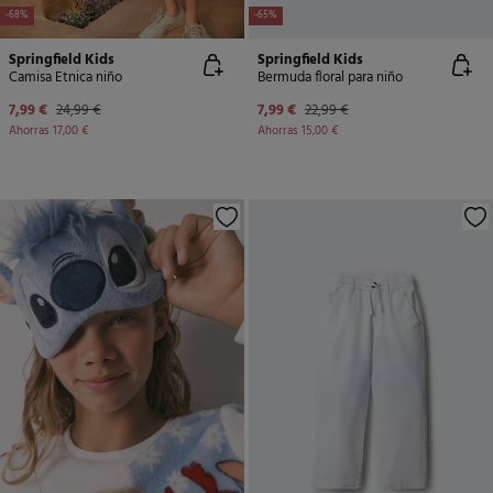
-68%
-65%
Springfield Kids
Springfield Kids
Camisa Etnica niño
Bermuda floral para niño
7,99 €
24,99 €
7,99 €
22,99 €
Ahorras
17,00 €
Ahorras
15,00 €