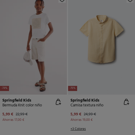
-74%
-76%
Springfield Kids
Springfield Kids
Bermuda Knit color niño
Camisa textura niño
5,99 €
22,99 €
5,99 €
24,99 €
Ahorras
17,00 €
Ahorras
19,00 €
+3 Colores