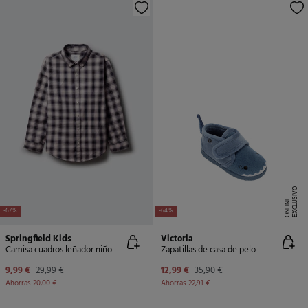
E
X
C
L
U
SI
V
O
O
N
LI
N
E
-67%
-64%
Springfield Kids
Victoria
Camisa cuadros leñador niño
Zapatillas de casa de pelo
9,99 €
29,99 €
12,99 €
35,90 €
Ahorras
20,00 €
Ahorras
22,91 €