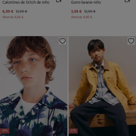
Calcetines de Stitch de niño
Gorro beanie niño
6,99 €
12,99 €
3,99 €
12,99 €
Ahorras
6,00 €
Ahorras
9,00 €
-68%
-67%