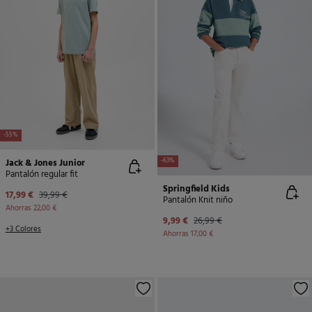
-55%
Jack & Jones Junior
-63%
Pantalón regular fit
Springfield Kids
17,99 €
39,99 €
Pantalón Knit niño
Ahorras
22,00 €
9,99 €
26,99 €
+3 Colores
Ahorras
17,00 €