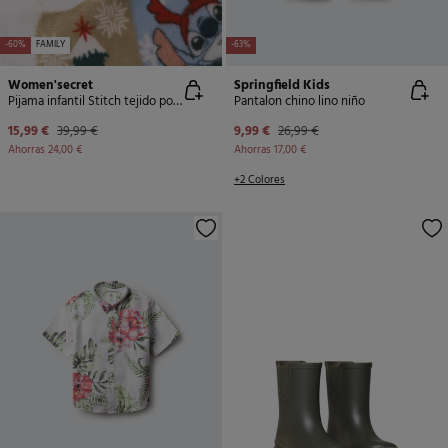
-60%
FAMILY
-63%
Women'secret
Springfield Kids
Pijama infantil Stitch tejido polar
Pantalon chino lino niño
15,99 €
39,99 €
9,99 €
26,99 €
Ahorras
24,00 €
Ahorras
17,00 €
+2 Colores