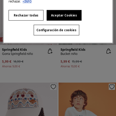
rechazar.
+INFO
Rechazar todas
Aceptar Cookies
Configuración de cookies
-60%
-63%
Springfield Kids
Springfield Kids
Gorra Springfield niño
Bucket niño
5,99 €
14,99 €
5,99 €
15,99 €
Ahorras
9,00 €
Ahorras
10,00 €