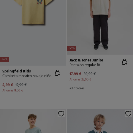
-55%
Jack & Jones Junior
-62%
Pantalón regular fit
Springfield Kids
17,99 €
39,99 €
Camiseta mosaico navajo niño
Ahorras
22,00 €
4,99 €
12,99 €
+3 Colores
Ahorras
8,00 €