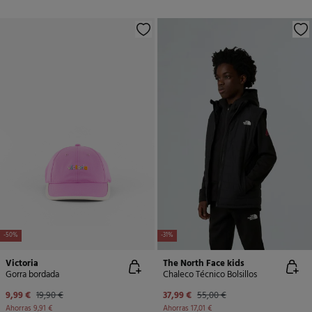
-50%
-31%
Victoria
The North Face kids
Gorra bordada
Chaleco Técnico Bolsillos
9,99 €
19,90 €
37,99 €
55,00 €
Ahorras
9,91 €
Ahorras
17,01 €