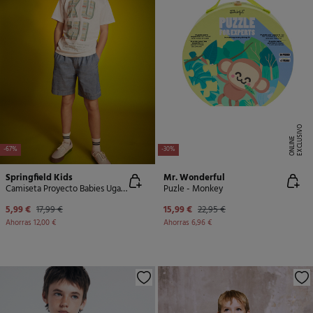
E
X
C
L
U
SI
V
O
O
N
LI
N
E
-67%
-30%
Springfield Kids
Mr. Wonderful
Camiseta Proyecto Babies Uganda
Puzle - Monkey
5,99 €
17,99 €
15,99 €
22,95 €
Ahorras
12,00 €
Ahorras
6,96 €