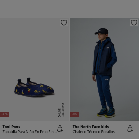
E
X
C
L
U
SI
V
O
O
N
LI
N
E
-35%
-31%
Toni Pons
The North Face kids
Zapatilla Para Niño En Pelo Sintetico
Chaleco Técnico Bolsillos