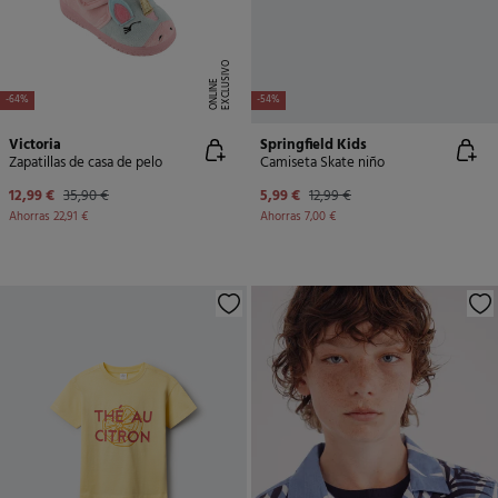
E
X
C
L
U
SI
V
O
O
N
LI
N
E
-64%
-54%
Victoria
Springfield Kids
Zapatillas de casa de pelo
Camiseta Skate niño
12,99 €
35,90 €
5,99 €
12,99 €
Ahorras
22,91 €
Ahorras
7,00 €