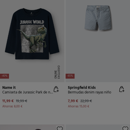
E
X
C
L
U
SI
V
O
O
N
LI
N
E
-40%
-65%
Name it
Springfield Kids
Camiseta de Jurassic Park de niño
Bermudas denim rayas niño
11,99 €
19,99 €
7,99 €
22,99 €
Ahorras
8,00 €
Ahorras
15,00 €