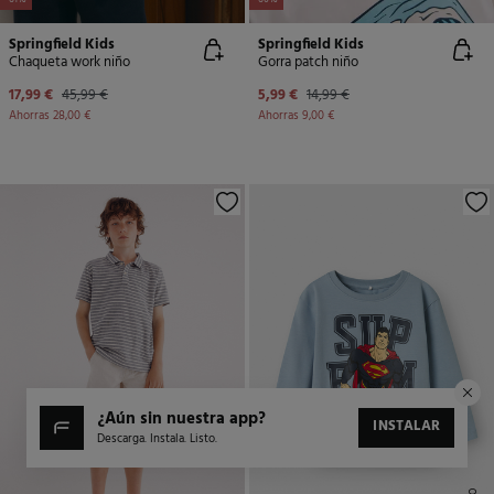
-61%
-60%
Springfield Kids
Springfield Kids
Chaqueta work niño
Gorra patch niño
17,99 €
45,99 €
5,99 €
14,99 €
Ahorras
28,00 €
Ahorras
9,00 €
¿aún sin nuestra app?
INSTALAR
Descarga. Instala. Listo.