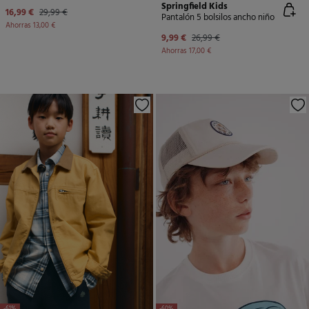
Springfield Kids
16,99 €
29,99 €
Pantalón 5 bolsilos ancho niño
Ahorras
13,00 €
9,99 €
26,99 €
Ahorras
17,00 €