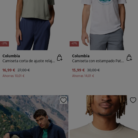
-37%
-47%
Columbia
Columbia
Camiseta corta de ajuste relajado con estampado Rolling Bend™ de Columbia para mujer
Camiseta con estampado Path Lake™ II de Columbia para hombre
16,99 €
27,00 €
15,99 €
30,00 €
Ahorras
10,01 €
Ahorras
14,01 €