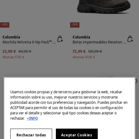
-43%
-39%
Columbia
Columbia
Mochila Helvetia II Hip Pack™ de Columbia
Botas impermeables Newton Ridge Plus II de Columbia para hombre
22,99 €
40,00 €
72,99 €
120,00 €
Ahorras
17,01 €
Ahorras
47,01 €
Usamos cookies propias y de terceros para gestionar la web, recabar
información sobre su uso, mejorar nuestros servicios y mostrarte
publicidad acorde con tus preferencias y navegación. Puedes pinchar en
ACEPTAR para permitir el uso de todas las cookies o en configuración
para ver el detalle y seleccionar qué tipo cookies deseas aceptar o
rechazar.
+INFO
Rechazar todas
Aceptar Cookies