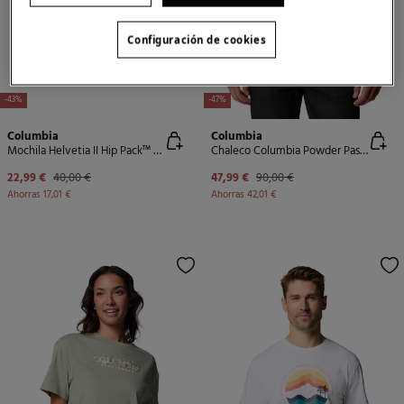
Configuración de cookies
-43%
-47%
Columbia
Columbia
Mochila Helvetia II Hip Pack™ de Columbia
Chaleco Columbia Powder Pass™ para hombre
22,99 €
40,00 €
47,99 €
90,00 €
Ahorras
17,01 €
Ahorras
42,01 €