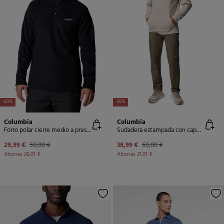
-40%
-35%
Columbia
Columbia
Forro polar cierre medio a presión
Sudadera estampada con capucha Columbia Trek™ para hombre
29,99 €
50,00 €
38,99 €
60,00 €
Ahorras
20,01 €
Ahorras
21,01 €