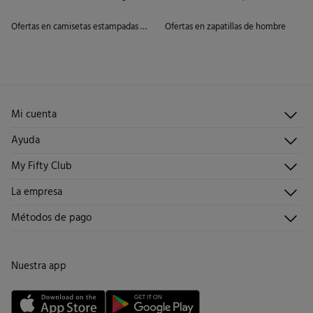
Ofertas en camisetas estampadas de hombre
Ofertas en zapatillas de hombre
Mi cuenta
Iniciar sesión
Ayuda
Registrarme
Atención al cliente
My Fifty Club
Direcciones de envío
Envíanos un email
Historial de pedidos
Descúbrelo
La empresa
Preguntas frecuentes
Hazte socio
¡Únete!
Envíos
¿Quiénes somos?
Métodos de pago
Promociones vigentes
Trabaja con nosotros
Cambios, devoluciones y desistimiento
Tiendas
Condiciones tarjeta abono
Nuestra app
Tarjeta regalo online