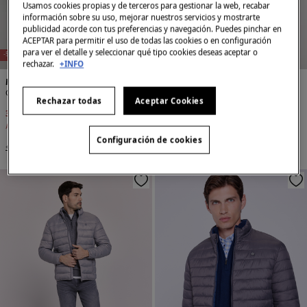
Usamos cookies propias y de terceros para gestionar la web, recabar
información sobre su uso, mejorar nuestros servicios y mostrarte
publicidad acorde con tus preferencias y navegación. Puedes pinchar en
ACEPTAR para permitir el uso de todas las cookies o en configuración
para ver el detalle y seleccionar qué tipo cookies deseas aceptar o
NEW
NEW
-56%
-56%
rechazar.
+INFO
Milano
Milano
Cazadora bolsillos
Cazadora bolsillos
Rechazar todas
Aceptar Cookies
39,99 €
89,99 €
39,99 €
89,99 €
Ahorras
50,00 €
Ahorras
50,00 €
Configuración de cookies
+2 Colores
+2 Colores