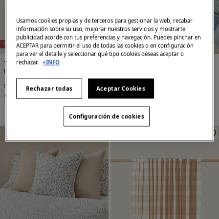
Usamos cookies propias y de terceros para gestionar la web, recabar
información sobre su uso, mejorar nuestros servicios y mostrarte
E
X
C
L
U
SI
V
O
O
N
LI
N
E
X
C
L
U
SI
V
O
O
N
LI
N
publicidad acorde con tus preferencias y navegación. Puedes pinchar en
E
E
-50%
-35%
CAMA 150-160
ACEPTAR para permitir el uso de todas las cookies o en configuración
para ver el detalle y seleccionar qué tipo cookies deseas aceptar o
rechazar.
+INFO
Textura
Textura
Funda almohada rayas seersucker
Funda nórdica de patchwork tradicional
9,99 €
19,99 €
64,99 €
99,99 €
Rechazar todas
Aceptar Cookies
Ahorras
10,00 €
Ahorras
35,00 €
Configuración de cookies