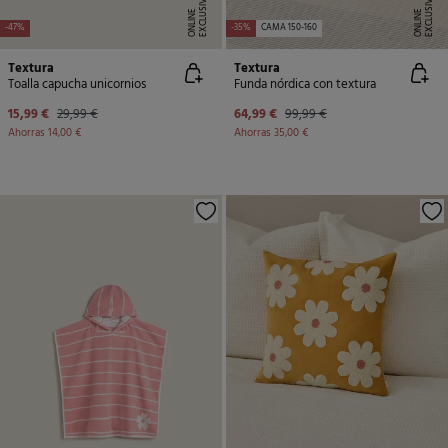
E
X
C
L
U
SI
V
O
O
N
LI
N
E
X
C
L
U
SI
V
O
O
N
LI
N
E
E
-47%
-35%
CAMA 150-160
Textura
Textura
Toalla capucha unicornios
Funda nórdica con textura
15,99 €
29,99 €
64,99 €
99,99 €
Ahorras
14,00 €
Ahorras
35,00 €