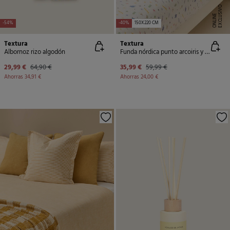
E
X
C
L
U
SI
V
O
O
N
LI
N
E
-54%
-40%
150X220 CM
Textura
Textura
Albornoz rizo algodón
Funda nórdica punto arcoiris y estrellas
29,99 €
64,90 €
35,99 €
59,99 €
Ahorras
34,91 €
Ahorras
24,00 €