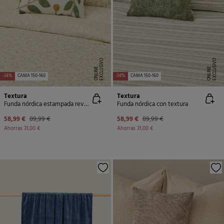
E
X
C
L
U
SI
V
O
O
N
LI
N
E
X
C
L
U
SI
V
O
O
N
LI
N
E
E
-34%
CAMA 150-160
-34%
CAMA 150-160
Textura
Textura
Funda nórdica estampada reversible
Funda nórdica con textura
58,99 €
89,99 €
58,99 €
89,99 €
Ahorras
31,00 €
Ahorras
31,00 €