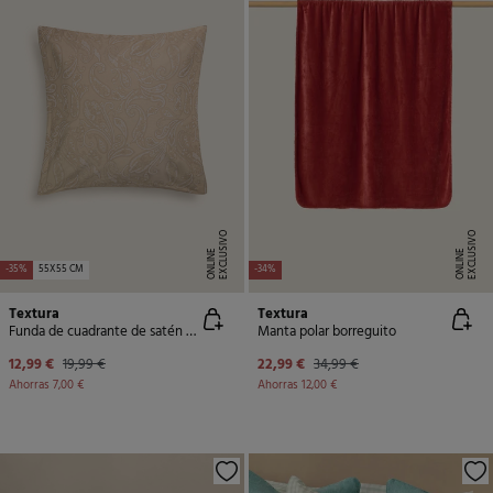
E
X
C
L
U
SI
V
O
O
N
LI
N
E
X
C
L
U
SI
V
O
O
N
LI
N
E
E
-35%
55X55 CM
-34%
Textura
Textura
Funda de cuadrante de satén estampada
Manta polar borreguito
12,99 €
19,99 €
22,99 €
34,99 €
Ahorras
7,00 €
Ahorras
12,00 €