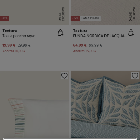
E
X
C
L
U
SI
V
O
O
N
LI
N
E
X
C
L
U
SI
V
O
O
N
LI
N
E
E
-33%
-35%
CAMA 150-160
Textura
Textura
Toalla poncho rayas
FUNDA NÓRDICA DE JACQUARD
19,99 €
29,99 €
64,99 €
99,99 €
Ahorras
10,00 €
Ahorras
35,00 €