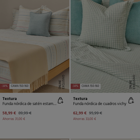
E
X
C
L
U
SI
V
O
O
N
LI
N
E
X
C
L
U
SI
V
O
O
N
LI
N
E
E
-34%
CAMA 150-160
-34%
CAMA 150-160
Textura
Textura
Funda nórdica de satén estampada
Funda nórdica de cuadros vichy
58,99 €
89,99 €
62,99 €
95,99 €
Ahorras
31,00 €
Ahorras
33,00 €