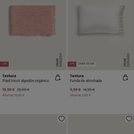
E
X
C
L
U
SI
V
O
O
N
LI
N
E
X
C
L
U
SI
V
O
O
N
LI
N
E
E
-33%
-33%
CAMA 135-140
Textura
Textura
Plaid tricot algodón orgánico
Funda de almohada
19,99 €
29,99 €
9,99 €
14,99 €
Ahorras
10,00 €
Ahorras
5,00 €