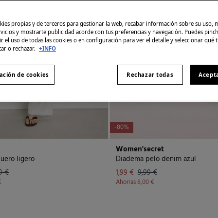
ies propias y de terceros para gestionar la web, recabar información sobre su uso, 
rvicios y mostrarte publicidad acorde con tus preferencias y navegación. Puedes pin
r el uso de todas las cookies o en configuración para ver el detalle y seleccionar qué 
tar o rechazar.
+INFO
ación de cookies
Rechazar todas
Acept
-80%
Women'secret
uero ligero
Diadema pelo denim azul
9 €
1,99 €
9,99 €
€
Ahorras
8,00 €