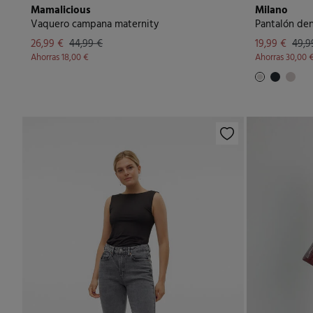
Mamalicious
Milano
Vaquero campana maternity
Pantalón den
26,99 €
44,99 €
19,99 €
49,9
Ahorras
18,00 €
Ahorras
30,00 