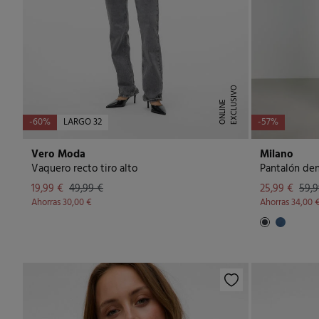
E
X
C
L
U
I
V
O
O
N
L
I
N
S
E
-60%
LARGO 32
-57%
Vero Moda
Milano
Vaquero recto tiro alto
Pantalón de
19,99 €
49,99 €
25,99 €
59,9
Ahorras
30,00 €
Ahorras
34,00 