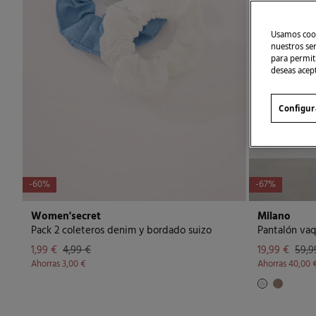
Usamos cook
nuestros se
para permiti
deseas acep
Configur
-60%
-67%
Women'secret
Milano
Pack 2 coleteros denim y bordado suizo
Pantalón vaq
1,99 €
4,99 €
19,99 €
59,9
Ahorras
3,00 €
Ahorras
40,00 