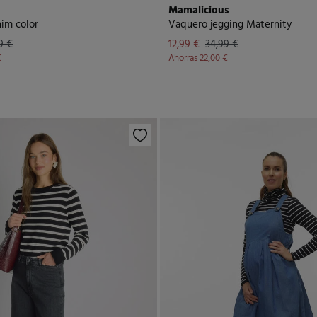
Mamalicious
im color
Vaquero jegging Maternity
9 €
12,99 €
34,99 €
€
Ahorras
22,00 €