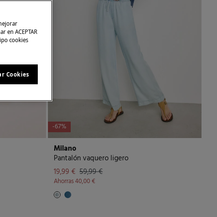
mejorar
char en ACEPTAR
tipo cookies
ar Cookies
-67%
Milano
Pantalón vaquero ligero
19,99 €
59,99 €
Ahorras
40,00 €