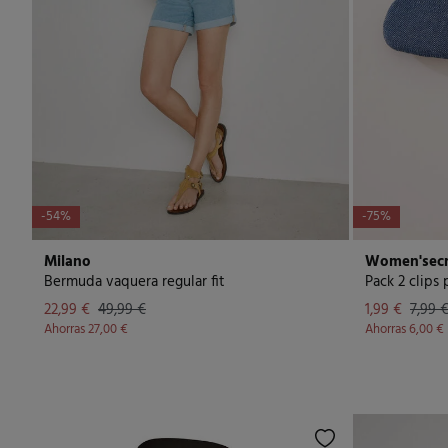
-54%
-75%
Milano
Women'secr
Bermuda vaquera regular fit
Pack 2 clips
22,99 €
49,99 €
1,99 €
7,99 
Ahorras
27,00 €
Ahorras
6,00 €