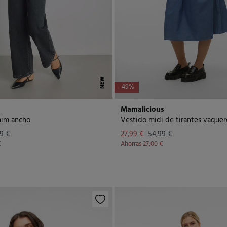
NEW
-49%
Mamalicious
nim ancho
9 €
27,99 €
54,99 €
€
Ahorras
27,00 €