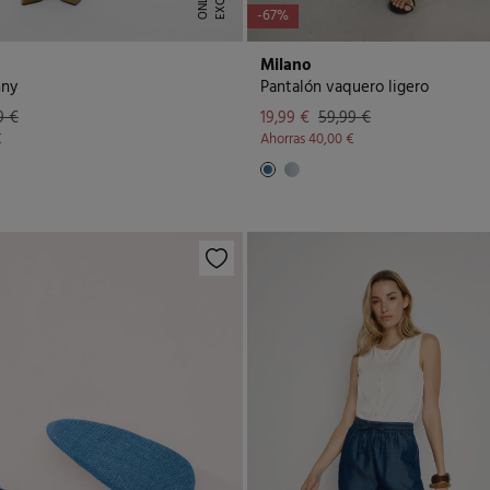
S
E
-67%
Milano
nny
Pantalón vaquero ligero
9 €
19,99 €
59,99 €
€
Ahorras
40,00 €