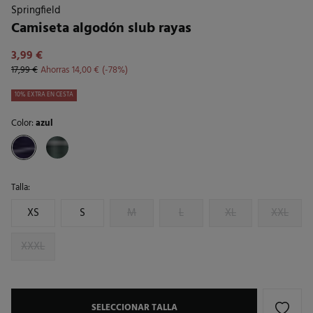
Springfield
Camiseta algodón slub rayas
3,99 €
17,99 €
Ahorras
14,00 €
78
10% EXTRA EN CESTA
Color:
azul
Talla:
XS
S
M
L
XL
XXL
XXXL
SELECCIONAR TALLA