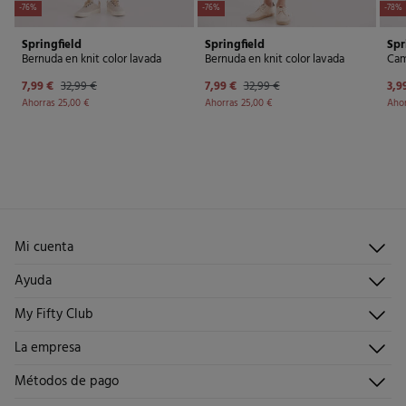
-76%
-76%
-78%
Springfield
Springfield
Spr
Bernuda en knit color lavada
Bernuda en knit color lavada
Cam
7,99 €
32,99 €
7,99 €
32,99 €
3,9
Ahorras
25,00 €
Ahorras
25,00 €
Aho
Mi cuenta
Iniciar sesión
Ayuda
Registrarme
Atención al cliente
My Fifty Club
Direcciones de envío
Envíanos un email
Historial de pedidos
Descúbrelo
La empresa
Preguntas frecuentes
Hazte socio
¡Únete!
Envíos
¿Quiénes somos?
Métodos de pago
Promociones vigentes
Trabaja con nosotros