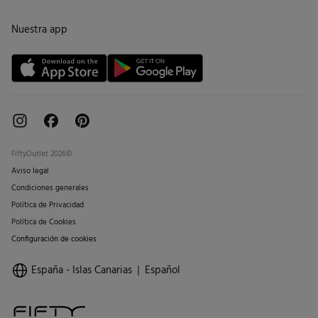
Cambios, devoluciones y desistimiento
Tiendas
Condiciones tarjeta abono
Nuestra app
Tarjeta regalo online
FiftyOutlet 2026©
Aviso legal
Condiciones generales
Política de Privacidad
Política de Cookies
Configuración de cookies
España - Islas Canarias
Español