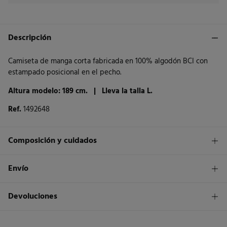
Descripción
Camiseta de manga corta fabricada en 100% algodón BCI con
estampado posicional en el pecho.
Altura modelo: 189 cm. |
Lleva la talla L.
Ref.
1492648
Composición y cuidados
Composición
Envío
100%
algodón
1,95€
Envío a tienda
Devoluciones
Cuidados
3 - 5 días.
Temperatura máxima de lavado 30C
* Islas Canarias, Ceuta y Melilla excluídas.
Dispones de
un mes
para realizar tu devolución a través de