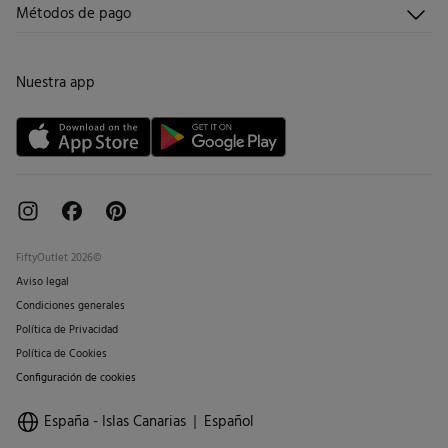
Envíos
¿Quiénes somos?
Métodos de pago
Promociones vigentes
Trabaja con nosotros
Cambios, devoluciones y desistimiento
Tiendas
Condiciones tarjeta abono
Nuestra app
Tarjeta regalo online
FiftyOutlet 2026©
Aviso legal
Condiciones generales
Política de Privacidad
Política de Cookies
Configuración de cookies
España - Islas Canarias
Español