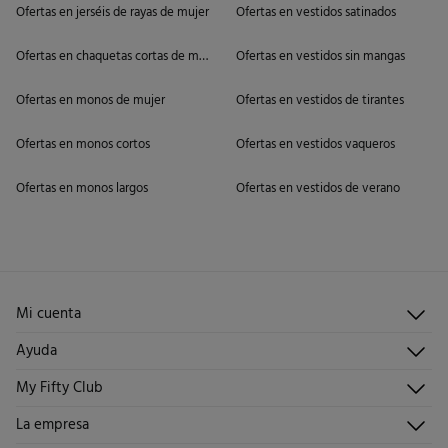
Ofertas en jerséis de rayas de mujer
Ofertas en vestidos satinados
Ofertas en chaquetas cortas de mujer
Ofertas en vestidos sin mangas
Ofertas en monos de mujer
Ofertas en vestidos de tirantes
Ofertas en monos cortos
Ofertas en vestidos vaqueros
Ofertas en monos largos
Ofertas en vestidos de verano
Mi cuenta
Iniciar sesión
Ayuda
Registrarme
Atención al cliente
My Fifty Club
Direcciones de envío
Envíanos un email
Historial de pedidos
Descúbrelo
La empresa
Preguntas frecuentes
Hazte socio
¡Únete!