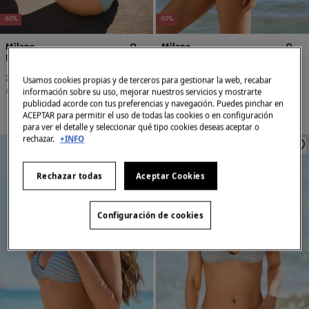
-60%
-50%
Milano
Milano
Braga bikini clásica lisa
Braga bikini clásica estampada
7,99 €
19,99 €
9,99 €
19,99 €
Usamos cookies propias y de terceros para gestionar la web, recabar
Ahorras
12,00 €
Ahorras
10,00 €
información sobre su uso, mejorar nuestros servicios y mostrarte
publicidad acorde con tus preferencias y navegación. Puedes pinchar en
ACEPTAR para permitir el uso de todas las cookies o en configuración
para ver el detalle y seleccionar qué tipo cookies deseas aceptar o
rechazar.
+INFO
Rechazar todas
Aceptar Cookies
Configuración de cookies