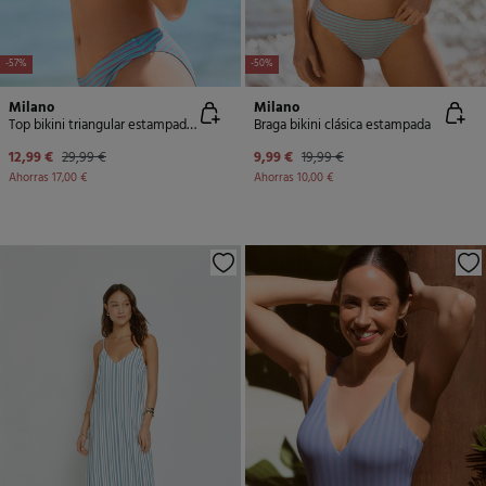
-57%
-50%
Milano
Milano
Top bikini triangular estampado rayas
Braga bikini clásica estampada
12,99 €
29,99 €
9,99 €
19,99 €
Ahorras
17,00 €
Ahorras
10,00 €