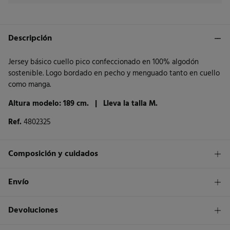
Descripción
Jersey básico cuello pico confeccionado en 100% algodón
sostenible. Logo bordado en pecho y menguado tanto en cuello
como manga.
Altura modelo: 189 cm. |
Lleva la talla M.
Ref.
4802325
Composición y cuidados
Composición
Envío
100%
algodón
1,95€
Envío a tienda
Devoluciones
Cuidados
3 - 5 días.
Temperatura máxima de lavado 30C. Centrifugado corto
* Islas Canarias, Ceuta y Melilla excluídas.