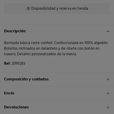
Disponibilidad y reserva en tienda
Descripción
Bermuda básica corte confort. Confeccionada en 100% algodón.
Bolsillos inclinados en delantero y de ribete con botón en
trasero. Detalles personalizados de la marca.
Ref.
2099283
Composición y cuidados
Composición
Envío
100%
algodón
1,95€
Envío a tienda
Devoluciones
Cuidados
3 - 5 días.