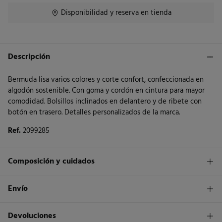
Disponibilidad y reserva en tienda
Descripción
Bermuda lisa varios colores y corte confort, confeccionada en
algodón sostenible. Con goma y cordón en cintura para mayor
comodidad. Bolsillos inclinados en delantero y de ribete con
botón en trasero. Detalles personalizados de la marca.
Ref.
2099285
Composición y cuidados
Composición
Envío
100%
algodón
1,95€
Envío a tienda
Devoluciones
Cuidados