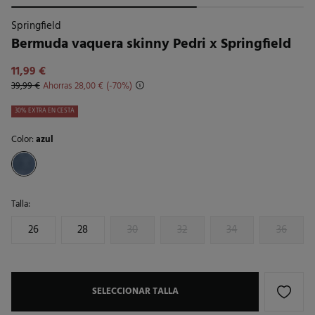
Springfield
Bermuda vaquera skinny Pedri x Springfield
11,99 €
39,99 €
Ahorras
28,00 €
70
30% EXTRA EN CESTA
Color:
azul
Talla:
26
28
30
32
34
36
SELECCIONAR TALLA