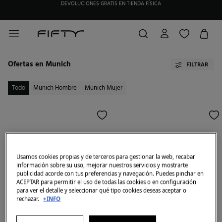
DEVOLUCIONES GRATIS EN TIENDA FÍSICA
HAZTE SOCIO DE MY FIFTY CLUB Y RECIBE EXCLUSIVAS PROMOCIONES.
Ofertas en Munich
FILTRAR
Todo
Munich Hombre
Munich Mujer
Usamos cookies propias y de terceros para gestionar la web, recabar
información sobre su uso, mejorar nuestros servicios y mostrarte
publicidad acorde con tus preferencias y navegación. Puedes pinchar en
ACEPTAR para permitir el uso de todas las cookies o en configuración
para ver el detalle y seleccionar qué tipo cookies deseas aceptar o
rechazar.
+INFO