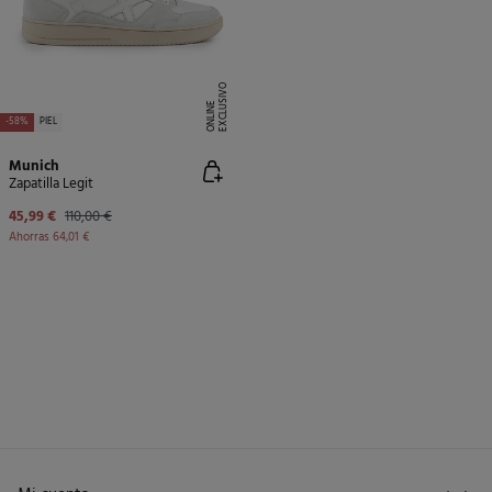
E
X
C
L
U
SI
V
O
O
N
LI
N
E
-58%
PIEL
Munich
Zapatilla Legit
45,99 €
110,00 €
Ahorras
64,01 €