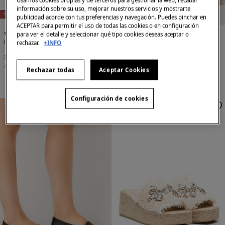
E
X
C
L
U
SI
V
O
O
N
LI
N
E
X
C
L
U
SI
V
O
O
N
LI
N
Usamos cookies propias y de terceros para gestionar la web, recabar
E
E
información sobre su uso, mejorar nuestros servicios y mostrarte
-45%
-53%
publicidad acorde con tus preferencias y navegación. Puedes pinchar en
ACEPTAR para permitir el uso de todas las cookies o en configuración
Vidorreta
Vidorreta
para ver el detalle y seleccionar qué tipo cookies deseas aceptar o
Babucha de yute
Sandalia plataforma yute
rechazar.
+INFO
35,99 €
65,90 €
39,99 €
85,90 €
Ahorras
29,91 €
Ahorras
45,91 €
Rechazar todas
Aceptar Cookies
Configuración de cookies