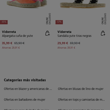
E
X
C
L
U
SI
V
O
O
N
LI
N
E
X
C
L
U
SI
V
O
O
N
LI
N
E
E
-45%
-57%
Vidorreta
Vidorreta
Alpargata cuña de yute
Sandalia yute tiras negras
35,99 €
65,90 €
29,99 €
69,90 €
Ahorras
29,91 €
Ahorras
39,91 €
Categorías más visitadas
Ofertas en blazer y americanas de mujer
Ofertas en blusas de lino de mujer
Ofertas en bañadores de mujer
Ofertas en tops y camisetas de mujer