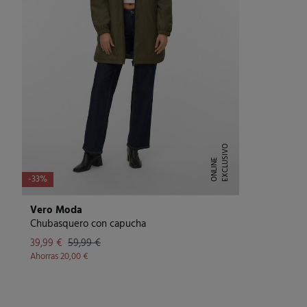
E
X
C
L
U
I
V
O
O
N
L
I
N
S
E
-33%
Vero Moda
Chubasquero con capucha
39,99 €
59,99 €
Ahorras
20,00 €