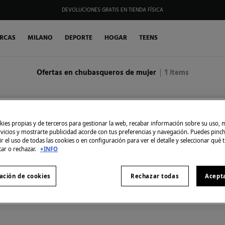
HAZTE SOCIO DE MY FIFTY CLUB Y RECIBE EXCLUSIVAS PROMOCIONES.
RCAS
MILANO
DEPORTE
HOGAR
TEENS
Ofertas en chubasqueros de mujer
1
items
ies propias y de terceros para gestionar la web, recabar información sobre su uso, 
rvicios y mostrarte publicidad acorde con tus preferencias y navegación. Puedes pin
r el uso de todas las cookies o en configuración para ver el detalle y seleccionar qué 
tar o rechazar.
+INFO
ación de cookies
Rechazar todas
Acept