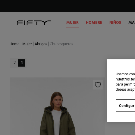
MUJER
HOMBRE
NIÑOS
MA
Home
Mujer
Abrigos
Chubasqueros
2
4
Usamos cook
nuestros se
para permiti
deseas acep
Configur