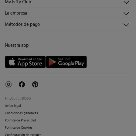
My Fifty Club
Direcciones de envío
Envíanos un email
Historial de pedidos
Descúbrelo
La empresa
Preguntas frecuentes
Hazte socio
¡Únete!
Envíos
¿Quiénes somos?
Métodos de pago
Promociones vigentes
Trabaja con nosotros
Cambios, devoluciones y desistimiento
Tiendas
Condiciones tarjeta abono
Nuestra app
Tarjeta regalo online
FiftyOutlet 2026©
Aviso legal
Condiciones generales
Política de Privacidad
Política de Cookies
Configuración de cookies