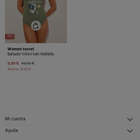
-78%
Women'secret
Bañador trikini kaki Mafalda
9,99 €
44,99 €
Ahorras
35,00 €
Mi cuenta
Iniciar sesión
Ayuda
Registrarme
Atención al cliente