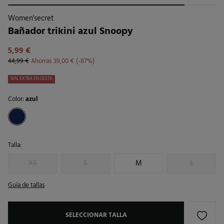
Women'secret
Bañador trikini azul Snoopy
5,99 €
44,99 €
Ahorras
39,00 €
87
10% EXTRA EN CESTA
Color:
azul
Talla:
XS
S
M
L
Guía de tallas
SELECCIONAR TALLA