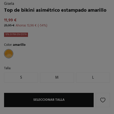
Gisela
Top de bikini asimétrico estampado amarillo
11,99 €
25,95 €
Ahorras
13,96 €
54
10% EXTRA EN CESTA
Color:
amarillo
Talla:
S
M
L
SELECCIONAR TALLA