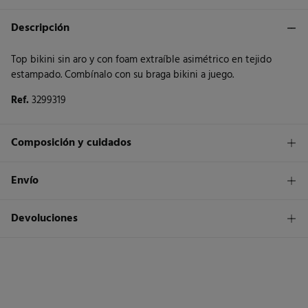
Descripción
Top bikini sin aro y con foam extraíble asimétrico en tejido
estampado. Combínalo con su braga bikini a juego.
Ref.
3299319
Composición y cuidados
Composición
Envío
78%
poliamida
,
14%
elastano
,
8%
fibra metálica
1,95€
Envío a tienda
Devoluciones
Cuidados
3 - 5 días.
Lavar a mano
* Islas Canarias, Ceuta y Melilla excluídas.
Dispones de
un mes
para realizar tu devolución a través de
cualquiera de los siguientes métodos:
Secar tendido
Standard
3 - 5 días.
Gratis
Devolución en tienda física
Planchado suave