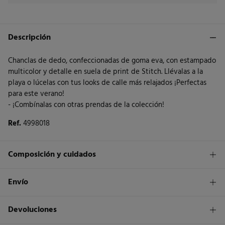
Descripción
Chanclas de dedo, confeccionadas de goma eva, con estampado
multicolor y detalle en suela de print de Stitch. Llévalas a la
playa o lúcelas con tus looks de calle más relajados ¡Perfectas
para este verano!
- ¡Combínalas con otras prendas de la colección!
Ref.
4998018
Composición y cuidados
Composición
Envío
SUELA: goma
,
SUPERIOR: pvc
,
INTERIOR: goma
1,95€
Envío a tienda
Devoluciones
Cuidados
3 - 5 días.