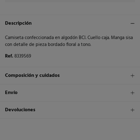
Descripción
Camiseta confeccionada en algodón BCI. Cuello caja. Manga sisa
con detalle de pieza bordado floral a tono.
Ref.
8339569
Composición y cuidados
Composición
Envío
100%
algodón
1,95€
Envío a tienda
Devoluciones
Cuidados
3 - 5 días.
Temperatura máxima de lavado 30C
* Islas Canarias, Ceuta y Melilla excluídas.
Dispones de
un mes
para realizar tu devolución a través de
cualquiera de los siguientes métodos:
No blanquear
Standard