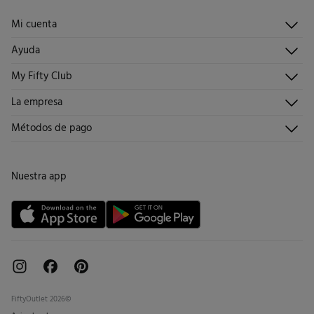
No lavar en seco
Gratis
Recogida en tu domicilio
11,95 €
Islas Canarias / Ceuta / Melilla
Mi cuenta
5,95 €
en pedidos entre 40 y 70 €
Iniciar sesión
2,95 €
en pedidos superiores a 70 €
Ayuda
Registrarme
Atención al cliente
Días laborables (L-V). En envíos a Ceuta y Melilla, el cliente deberá abonar
My Fifty Club
Direcciones de envío
Envíanos un email
los gastos de aduana correspondientes, los cuales variarán en función del
Historial de pedidos
Descúbrelo
La empresa
peso del envío.
Preguntas frecuentes
Hazte socio
¡Únete!
Envíos
¿Quiénes somos?
Métodos de pago
Promociones vigentes
Trabaja con nosotros
Cambios, devoluciones y desistimiento
Tiendas
Condiciones tarjeta abono
Nuestra app
Tarjeta regalo online
FiftyOutlet 2026©