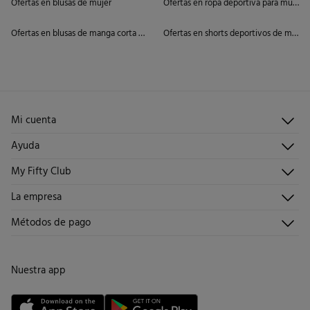
Ofertas en blusas de mujer
Ofertas en ropa deportiva para mujer
Ofertas en blusas de manga corta de mujer
Ofertas en shorts deportivos de mujer
Mi cuenta
Iniciar sesión
Ayuda
Registrarme
Atención al cliente
My Fifty Club
Direcciones de envío
Envíanos un email
Historial de pedidos
Descúbrelo
La empresa
Preguntas frecuentes
Hazte socio
¡Únete!
Envíos
¿Quiénes somos?
Métodos de pago
Promociones vigentes
Trabaja con nosotros
Cambios, devoluciones y desistimiento
Tiendas
Condiciones tarjeta abono
Nuestra app
Tarjeta regalo online