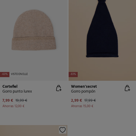
-60%
VISTO EN ELLE
-83%
Cortefiel
Women'secret
Gorro punto lurex
Gorro pompón
7,99 €
19,99 €
2,99 €
17,99 €
Ahorras
12,00 €
Ahorras
15,00 €