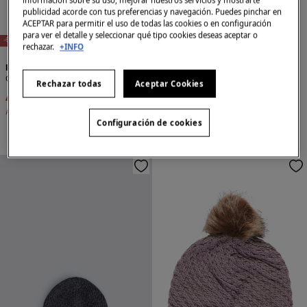
información sobre su uso, mejorar nuestros servicios y mostrarte
publicidad acorde con tus preferencias y navegación. Puedes pinchar en
E
X
C
L
U
SI
V
O
O
N
LI
N
ACEPTAR para permitir el uso de todas las cookies o en configuración
E
para ver el detalle y seleccionar qué tipo cookies deseas aceptar o
-67%
-47%
rechazar.
+INFO
Pieces
Pieces
Gorro punto grueso
Gorro Ligero Dobladillo
Rechazar todas
Aceptar Cookies
4,99 €
14,99 €
7,99 €
14,99 €
Ahorras
10,00 €
Ahorras
7,00 €
Configuración de cookies