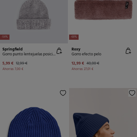
-54%
-68%
Springfield
Roxy
Gorro punto lentejuelas posicionadas
Gorro efecto pelo
5,99 €
12,99 €
12,99 €
40,00 €
Ahorras
7,00 €
Ahorras
27,01 €