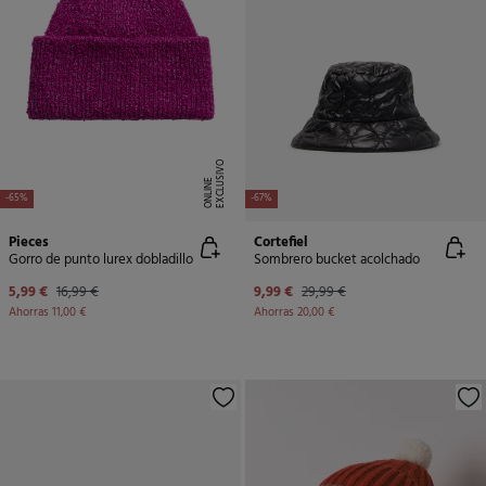
E
X
C
L
U
SI
V
O
O
N
LI
N
E
-65%
-67%
Pieces
Cortefiel
Gorro de punto lurex dobladillo
Sombrero bucket acolchado
5,99 €
16,99 €
9,99 €
29,99 €
Ahorras
11,00 €
Ahorras
20,00 €