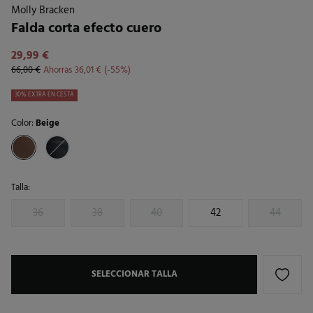
Molly Bracken
Falda corta efecto cuero
29,99 €
66,00 €
Ahorras
36,01 €
55
30% EXTRA EN CESTA
Color:
Beige
Talla:
36
38
40
42
44
SELECCIONAR TALLA