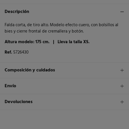
Descripción
Falda corta, de tiro alto. Modelo efecto cuero, con bolsillos al
bies y cierre frontal de cremallera y botón.
Altura modelo: 175 cm. |
Lleva la talla XS.
Ref.
5726430
Composición y cuidados
Composición
Envío
54%
poliuretano
,
46%
viscosa
1,95€
Envío a tienda
Devoluciones
Cuidados
3 - 5 días.
Temperatura máxima de lavado 30C
* Islas Canarias, Ceuta y Melilla excluídas.
Dispones de
un mes
para realizar tu devolución a través de
cualquiera de los siguientes métodos:
Secado delicado en secadora
Standard